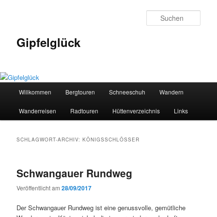
Zum
Zum
primären
sekundären
Such
Inhalt
Inhalt
springen
springen
Gipfelglück
Hauptmenü
Willkommen
Bergtouren
Schneeschuh
Wandern
Wanderreisen
Radtouren
Hüttenverzeichnis
Links
SCHLAGWORT-ARCHIV:
KÖNIGSSCHLÖSSER
Schwangauer Rundweg
Veröffentlicht am
28/09/2017
Der Schwangauer Rundweg ist eine genussvolle, gemütliche