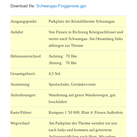
Download file:
Schwangau-Forggensee.gpx
Ausgangspunkt:
Parkplatz der Kristalltherme Schwangau
Anfahrt:
Von Füssen in Richtung Königsschlösser und
weiter nach Schwangau. Am Ortsanfang links
abbiegen zur Therme
Höhenunterschied:
Aufstieg: 70 Hm
Abstieg: 70 Hm
Gesamtgehzeit:
4,5 Std.
Ausrüstung:
Sportschuhe, Getränkevorrat
Anforderungen:
Wanderung auf guten Wanderwegen, gut
beschildert
Karte/Führer:
Kompass 1:50 000, Blatt 4 Füssen Außerfern
Wegverlauf:
Am Parkplatz der Therme wenden wir uns
nach links und kommen auf geteertem
Anliegersträßchen nach Horn. Wir gehen