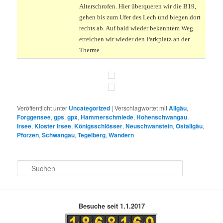
Alterschrofen. Hier überqueren wir die B19,
gehen bis zum Ufer des Lech und biegen dort
rechts ab. Auf bald wieder bekanntem Weg
erreichen wir wieder den Parkplatz an der
Therme.
Veröffentlicht unter
Uncategorized
|
Verschlagwortet mit
Allgäu
,
Forggensee
,
gps
,
gpx
,
Hammerschmiede
,
Hohenschwangau
,
Irsee
,
Kloster Irsee
,
Königsschlösser
,
Neuschwanstein
,
Ostallgäu
,
Pforzen
,
Schwangau
,
Tegelberg
,
Wandern
S
u
c
h
e
Besuche seit 1.1.2017
n