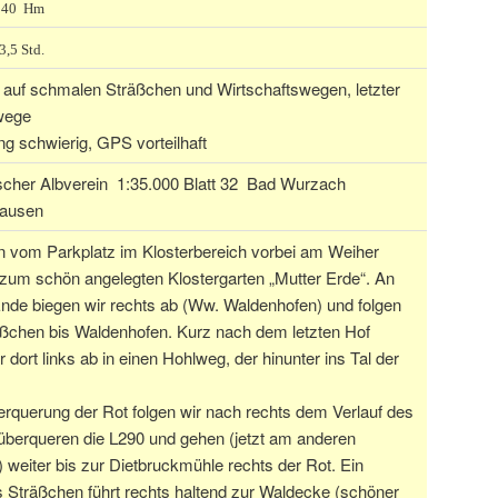
140 Hm
3,5 Std.
 auf schmalen Sträßchen und Wirtschaftswegen, letzter
dwege
g schwierig, GPS vorteilhaft
cher Albverein 1:35.000 Blatt 32 Bad Wurzach
ausen
n vom Parkplatz im Klosterbereich vorbei am Weiher
 zum schön angelegten Klostergarten „Mutter Erde“. An
nde biegen wir rechts ab (Ww. Waldenhofen) und folgen
ßchen bis Waldenhofen. Kurz nach dem letzten Hof
r dort links ab in einen Hohlweg, der hinunter ins Tal der
rquerung der Rot folgen wir nach rechts dem Verlauf des
überqueren die L290 und gehen (jetzt am anderen
 weiter bis zur Dietbruckmühle rechts der Rot. Ein
 Sträßchen führt rechts haltend zur Waldecke (schöner