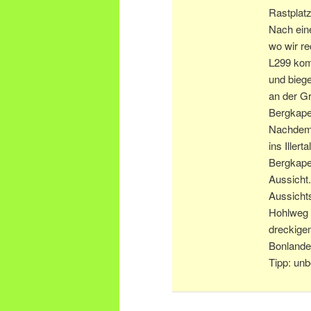
Rastplat
Nach ein
wo wir re
L299 kom
und biege
an der Gr
Bergkapel
Nachdem 
ins Iller
Bergkape
Aussicht
Aussicht
Hohlweg 
dreckige
Bonlande
Tipp: un