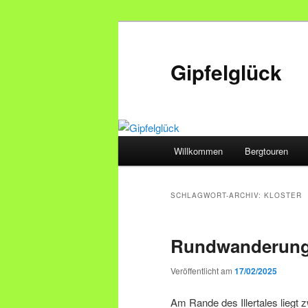
Zum
Zum
primären
sekundären
Inhalt
Inhalt
Gipfelglück
springen
springen
Hauptmenü
Willkommen
Bergtouren
SCHLAGWORT-ARCHIV:
KLOSTER
Rundwanderung
Veröffentlicht am
17/02/2025
Am Rande des Illertales lieg