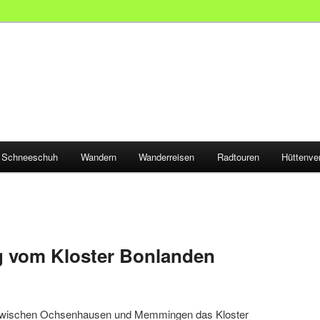
Schneeschuh
Wandern
Wanderreisen
Radtouren
Hüttenve
 vom Kloster Bonlanden
t zwischen Ochsenhausen und Memmingen das Kloster