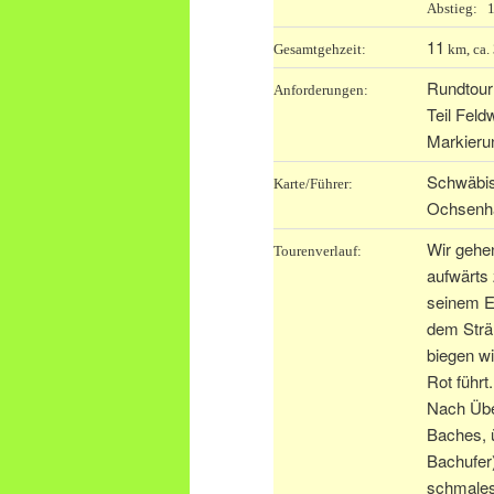
Abstieg: 
11
Gesamtgehzeit:
km, ca. 
Rundtour
Anforderungen:
Teil Fel
Markierun
Schwäbis
Karte/Führer:
Ochsenh
Wir gehe
Tourenverlauf:
aufwärts
seinem E
dem Strä
biegen wi
Rot führt.
Nach Übe
Baches, 
Bachufer)
schmales