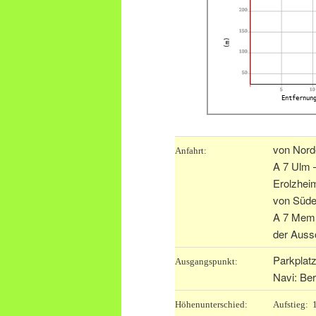
200
150
(m)
100
50
5
10
Entfernun
von Nord
Anfahrt:
A 7 Ulm 
Erolzhei
von Süde
A 7 Memm
der Auss
Parkplatz
Ausgangspunkt:
Navi: Be
Höhenunterschied:
Aufstieg: