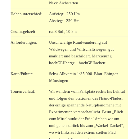
Navi: Aichstetten
Höhenunterschied:
Aufstieg: 250 Hm
Abstieg: 250 Hm
Gesamtgehzeit:
ca. 3 Std., 10 km
Anforderungen:
Unschwierige Rundwanderung auf
Waldwegen und Wirtschaftswegen, gut
markiert und beschildert. Markierung
hochGEHberge – hochGEHackert
Karte/Führer:
Schw. Albverein 1:35.000 Blatt Ehingen
Münsingen
Tourenverlauf:
Wir wandern vom Parkplatz rechts ins Lehrtal
und folgen den Stationen des Phäno-Pfades,
der einige spannende Naturphänomene mit
Experimenten veranschaulicht. Beim „Blick
zum Mittelpunkt der Erde“ drehen wir um
und gehen zurück bis zum „Wackel-Dackel“,
wo wir links auf den extrem steilen Pfad