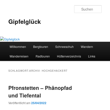
Zum
Zum
primären
sekundären
Such
Inhalt
Inhalt
springen
springen
Gipfelglück
Hauptmenü
Willkommen
Bergtouren
Schneeschuh
Wandern
Wanderreisen
Radtouren
Hüttenverzeichnis
Links
SCHLAGWORT-ARCHIV:
HOCHGEHACKERT
Pfronstetten – Phänopfad
und Tiefental
Veröffentlicht am
25/04/2022