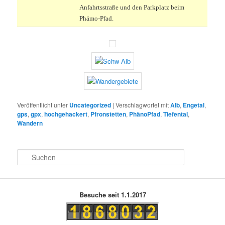
Anfahrtsstraße und den Parkplatz beim
Phämo-Pfad.
Veröffentlicht unter
Uncategorized
|
Verschlagwortet mit
Alb
,
Engetal
,
gps
,
gpx
,
hochgehackert
,
Pfronstetten
,
PhänoPfad
,
Tiefental
,
Wandern
S
u
c
h
e
Besuche seit 1.1.2017
n