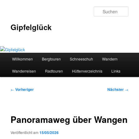
Zum
primären
Such
Inhalt
springen
Gipfelglück
Hauptmenü
Willkommen
Bergtouren
Schneeschuh
Wandern
Wanderreisen
Radtouren
Hüttenverzeichnis
Links
Beitragsnavigation
←
Vorheriger
Nächster
→
Panoramaweg über Wangen
Veröffentlicht am
15/05/2026