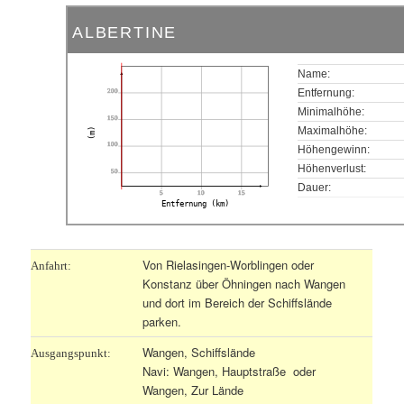
ALBERTINE
Name:
200
Entfernung:
Minimalhöhe:
150
Maximalhöhe:
(m)
100
Höhengewinn:
Höhenverlust:
50
Dauer:
5
10
15
Entfernung (km)
Von Rielasingen-Worblingen oder
Anfahrt:
Konstanz über Öhningen nach Wangen
und dort im Bereich der Schiffslände
parken.
Wangen, Schiffslände
Ausgangspunkt:
Navi: Wangen, Hauptstraße oder
Wangen, Zur Lände