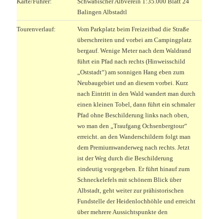
Karte/Führer:
Schwäbischer Albverein 1:35.000 Blatt 24
Balingen Albstadtl
Tourenverlauf:
Vom Parkplatz beim Freizeitbad die Straße
überschreiten und vorbei am Campingplatz
bergauf. Wenige Meter nach dem Waldrand
führt ein Pfad nach rechts (Hinweisschild
„Oststadt“) am sonnigen Hang eben zum
Neubaugebiet und an diesem vorbei. Kurz
nach Eintritt in den Wald wandert man durch
einen kleinen Tobel, dann führt ein schmaler
Pfad ohne Beschilderung links nach oben,
wo man den „Traufgang Ochsenbergtour“
erreicht. an den Wanderschildern folgt man
dem Premiumwanderweg nach rechts. Jetzt
ist der Weg durch die Beschilderung
eindeutig vorgegeben. Er führt hinauf zum
Schneckelefels mit schönem Blick über
Albstadt, geht weiter zur prähistorischen
Fundstelle der Heidenlochhöhle und erreicht
über mehrere Aussichtspunkte den