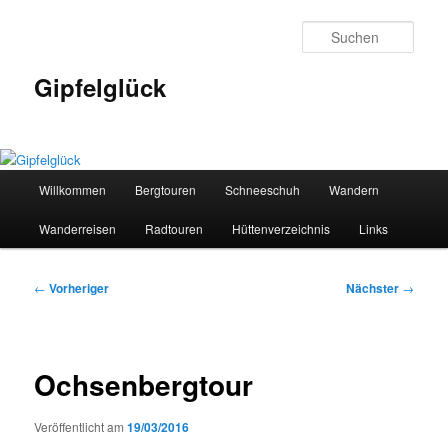
Zum
primären
Such
Inhalt
springen
Gipfelglück
Hauptmenü
Willkommen
Bergtouren
Schneeschuh
Wandern
Wanderreisen
Radtouren
Hüttenverzeichnis
Links
Beitragsnavigation
←
Vorheriger
Nächster
→
Ochsenbergtour
Veröffentlicht am
19/03/2016