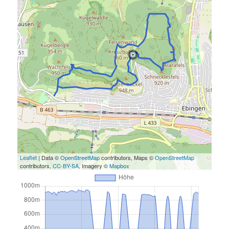
Leaflet
| Data ©
OpenStreetMap
contributors, Maps ©
OpenStreetMap
contributors,
CC-BY-SA
, Imagery ©
Mapbox