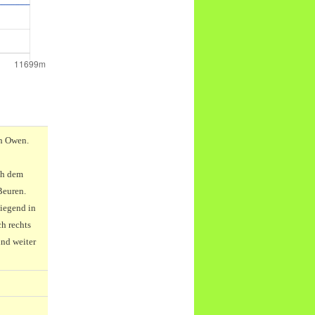
ch Owen.
ch dem
Beuren.
iegend in
h rechts
und weiter