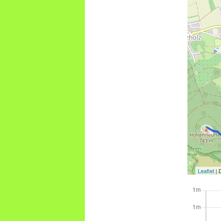
Leaflet
| 