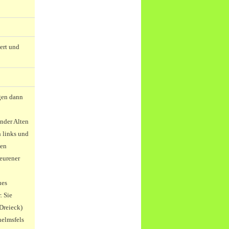
ert und
gen dann
 nder Alten
 links und
nen
eurener
ues
. Sie
Dreieck)
helmsfels