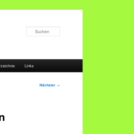
Suchen
rzeichnis
Links
Nächster
→
n