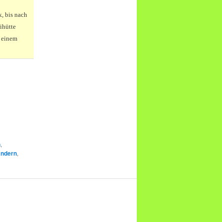
, bis nach
ihütte
f einem
n
,
ndern
,