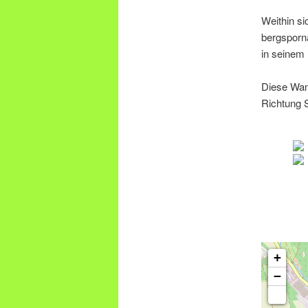
Weithin si
bergsporna
in seinem 
Diese Wan
Richtung S
+
−