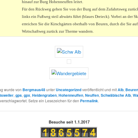
hinauf zur Burg Hohenneuffen leitet.
Für den Rückweg gehen Sie von der Burg auf dem Zufahrtsweg zurück
links ein Fußweg steil abwärts führt (blaues Dreieck). Vorbei an der Sk
erreichen Sie die Kirschgärten oberhalb von Beuren, durch die Sie au
Wirtschaftweg zurück zur Therme wandern.
rag wurde von
Bergmaus48
unter
Uncategorized
veröffentlicht und mit
Alb
,
Beure
tsweiler
,
gps
,
gpx
,
Heidengraben
,
Hohenneuffen
,
Neuffen
,
Schwäbische Alb
,
Wa
verschlagwortet. Setze ein Lesezeichen für den
Permalink
.
Besuche seit 1.1.2017