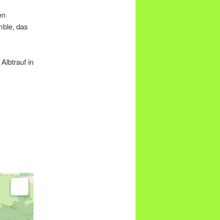
en
mble, das
lbtrauf in