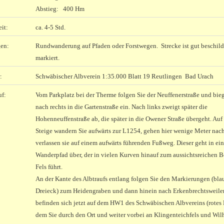
Abstieg: 400 Hm
it:
ca. 4-5 Std.
en:
Rundwanderung auf Pfaden oder Forstwegen. Strecke ist gut beschild
markiert.
:
Schwäbischer Albverein 1:35.000 Blatt 19 Reutlingen Bad Urach
uf:
Vom Parkplatz bei der Therme folgen Sie der Neuffenerstraße und bie
nach rechts in die Gartenstraße ein. Nach links zweigt später die
Hohenneuffenstraße ab, die später in die Owener Straße übergeht. Auf
Steige wandern Sie aufwärts zur L1254, gehen hier wenige Meter nach
verlassen sie auf einem aufwärts führenden Fußweg. Dieser geht in ei
Wanderpfad über, der in vielen Kurven hinauf zum aussichtsreichen B
Fels führt.
An der Kante des Albtraufs entlang folgen Sie den Markierungen (bla
Dreieck) zum Heidengraben und dann hinein nach Erkenbrechtsweiler
befinden sich jetzt auf dem HW1 des Schwäbischen Albvereins (rotes 
dem Sie durch den Ort und weiter vorbei an Klingenteichfels und Wil