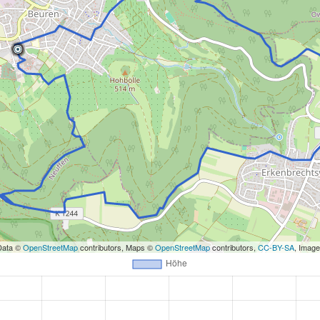
Data ©
OpenStreetMap
contributors, Maps ©
OpenStreetMap
contributors,
CC-BY-SA
, Imag