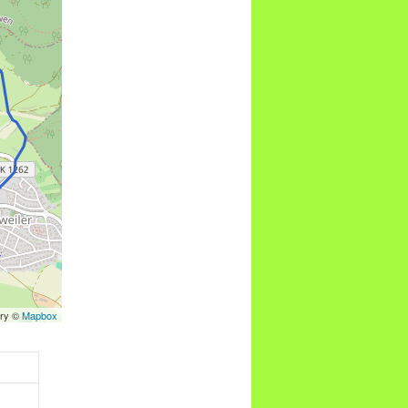
ery ©
Mapbox