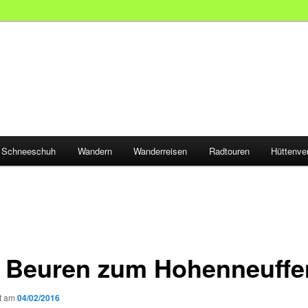
Schneeschuh
Wandern
Wanderreisen
Radtouren
Hüttenve
 Beuren zum Hohenneuffe
ht am
04/02/2016