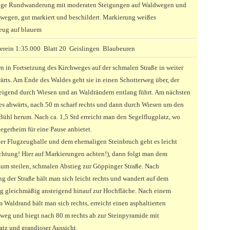
ige Rundwanderung mit moderaten Steigungen auf Waldwegen und
swegen, gut markiert und beschildert. Markierung weißes
eug auf blauem
erein 1:35.000 Blatt 20 Geislingen Blaubeuren
n in Fortsetzung des Kirchweges auf der schmalen Straße in weiter
ärts. Am Ende des Waldes geht sie in einen Schotterweg über, der
teigend durch Wiesen und an Waldrändern entlang führt. Am nächsten
es abwärts, nach 50 m scharf rechts und dann durch Wiesen um den
Bühl herum. Nach ca. 1,5 Std erreicht man den Segelflugplatz, wo
iegerheim für eine Pause anbietet.
der Flugzeughalle und dem ehemaligen Steinbruch geht es leicht
chtung! Hier auf Markierungen achten!), dann folgt man dem
um steilen, schmalen Abstieg zur Göppinger Straße. Nach
g der Straße hält man sich leicht rechts und wandert auf dem
g gleichmäßig ansteigend hinauf zur Hochfläche. Nach einem
 Waldrand hält man sich rechts, erreicht einen asphaltierten
sweg und biegt nach 80 m rechts ab zur Steinpyramide mit
atz und grandioser Aussicht.