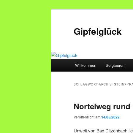
Zum
Zum
primären
sekundären
Inhalt
Inhalt
Gipfelglück
springen
springen
Hauptmenü
Willkommen
Bergtouren
SCHLAGWORT-ARCHIV:
STEINPYR
Nortelweg rund
Veröffentlicht am
14/05/2022
Unweit von Bad Ditzenbach lieg