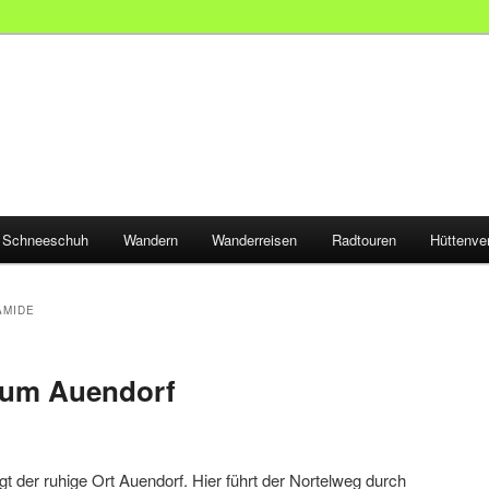
Schneeschuh
Wandern
Wanderreisen
Radtouren
Hüttenve
AMIDE
 um Auendorf
t der ruhige Ort Auendorf. Hier führt der Nortelweg durch