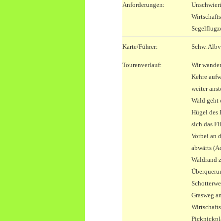
Anforderungen:
Unschwier
Wirtschaft
Segelflugz
Karte/Führer:
Schw. Albv
Tourenverlauf:
Wir wander
Kehre aufw
weiter ans
Wald geht 
Hügel des 
sich das Fl
Vorbei an 
abwärts (A
Waldrand z
Überquerun
Schotterwe
Grasweg am
Wirtschaft
Picknickpl