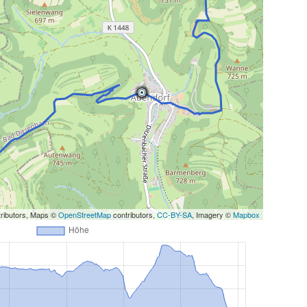
ributors, Maps ©
OpenStreetMap
contributors,
CC-BY-SA
, Imagery ©
Mapbox