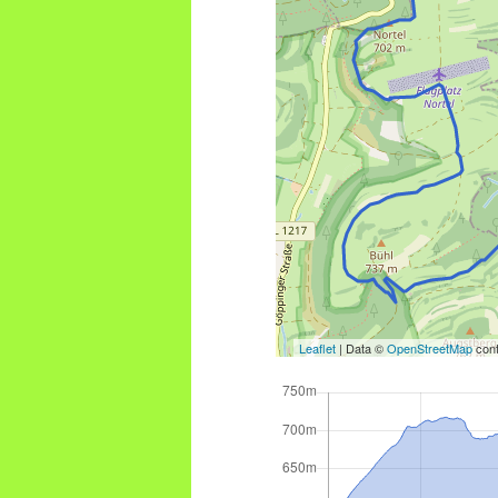
Leaflet
| Data ©
OpenStreetMap
cont