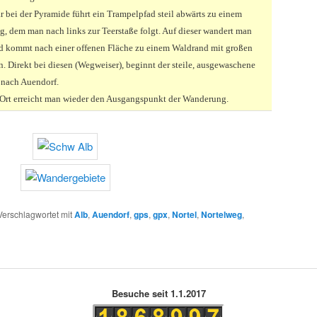
r bei der Pyramide führt ein Trampelpfad steil abwärts zu einem
g, dem man nach links zur Teerstaße folgt. Auf dieser wandert man
d kommt nach einer offenen Fläche zu einem Waldrand mit großen
n. Direkt bei diesen (Wegweiser), beginnt der steile, ausgewaschene
 nach Auendorf.
Ort erreicht man wieder den Ausgangspunkt der Wanderung.
Verschlagwortet mit
Alb
,
Auendorf
,
gps
,
gpx
,
Nortel
,
Nortelweg
,
Besuche seit 1.1.2017