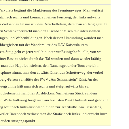
Parkplatz beginnt die Markierung des Premiumweges. Man verlässt
tz nach rechts und kommt auf einen Forstweg, der links aufwärts
es Ziel ist das Felsmassiv des Retschelfelsen, dem man entlang geht. In
en Schlenker erreicht man den Eisenbahnfelsen mit interessanten
ngen und Wabenbildungen. Nach dessen Umrundung wandert man
hbergfelsen mit der Wanderhütte des DAV Kaiserslautern.
m Steig geht es jetzt steil hinunter zur Reinigshofquelle, von wo
iner Rast zunächst durch das Tal wandert und dann wieder kräftig
s man den Napoleonsfelsen, den Namensgeber der Tour, erreicht.
spinne nimmt man den abwärts führenden Schotterweg, der vorbei
berg-Felsen zur Hütte des PWV „Am Schmalstein“ führt. An der
egspinne hält man sich rechts und steigt aufwärts bis zur
hochebene mit schönen Ausblicken. Nach einem Stück auf dem
ten Wirtschaftsweg biegt man am höchsten Punkt links ab und geht auf
g weit nach links ausholend hinab zur Teerstraße. Am Ortsanfang
eiler-Bärenbach verlässt man die Straße nach links und erreicht kurz
der den Ausgangspunkt.