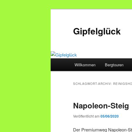
Zum
Zum
primären
sekundären
Inhalt
Inhalt
Gipfelglück
springen
springen
Hauptmenü
Willkommen
Bergtouren
SCHLAGWORT-ARCHIV:
REINIGSH
Napoleon-Steig
Veröffentlicht am
05/06/2020
Der Premiumweg Napoleon-Stei