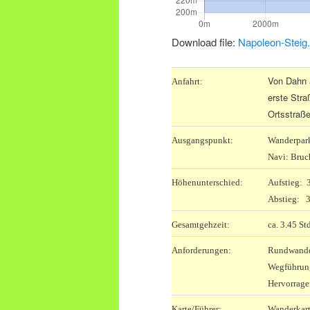
Download file:
Napoleon-Steig
Von Dahn 
Anfahrt:
erste Stra
Ortsstraße
Ausgangspunkt:
Wanderpark
Navi: Bruc
Höhenunterschied:
Aufstieg:
Abstieg: 
Gesamtgehzeit:
ca. 3.45 St
Anforderungen:
Rundwander
Wegführung
Hervorrage
Karte/Führer:
Wanderkart