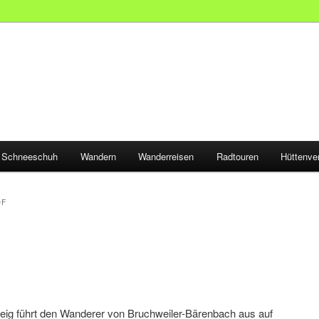
Schneeschuh
Wandern
Wanderreisen
Radtouren
Hüttenve
OF
g führt den Wanderer von Bruchweiler-Bärenbach aus auf