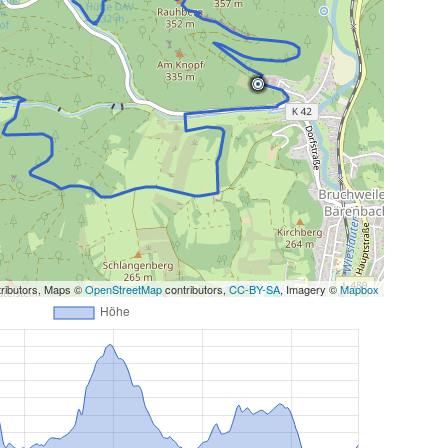
ributors, Maps ©
OpenStreetMap
contributors,
CC-BY-SA
, Imagery ©
Mapbox