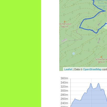
Leaflet
| Data ©
OpenStreetMap
cont