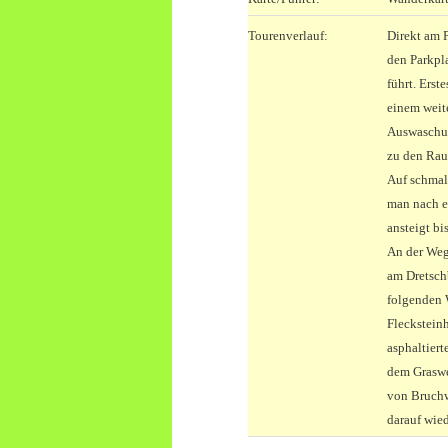
Tourenverlauf:
Direkt am 
den Parkpla
führt. Erst
einem weit
Auswaschu
zu den Rau
Auf schmale
man nach e
ansteigt bi
An der Weg
am Dretsch
folgenden W
Fleckstein
asphaltier
dem Graswe
von Bruchw
darauf wie