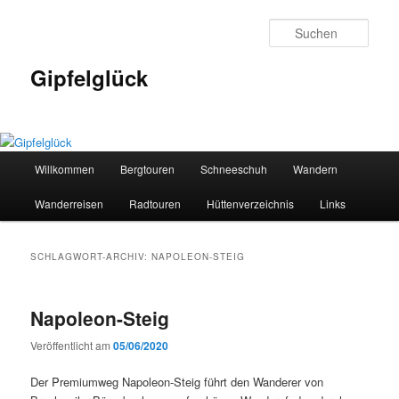
Zum
Zum
primären
sekundären
Such
Inhalt
Inhalt
springen
springen
Gipfelglück
Hauptmenü
Willkommen
Bergtouren
Schneeschuh
Wandern
Wanderreisen
Radtouren
Hüttenverzeichnis
Links
SCHLAGWORT-ARCHIV:
NAPOLEON-STEIG
Napoleon-Steig
Veröffentlicht am
05/06/2020
Der Premiumweg Napoleon-Steig führt den Wanderer von