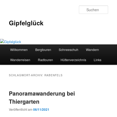
Zum
Zum
primären
sekundären
Such
Inhalt
Inhalt
springen
springen
Gipfelglück
Hauptmenü
Willkommen
Bergtouren
Schneeschuh
Wandern
Wanderreisen
Radtouren
Hüttenverzeichnis
Links
SCHLAGWORT-ARCHIV:
RABENFELS
Panoramawanderung bei
Thiergarten
Veröffentlicht am
06/11/2021