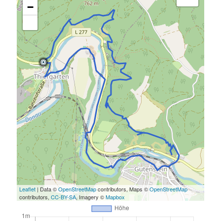
−
Leaflet
| Data ©
OpenStreetMap
contributors, Maps ©
OpenStreetMap
contributors,
CC-BY-SA
, Imagery ©
Mapbox