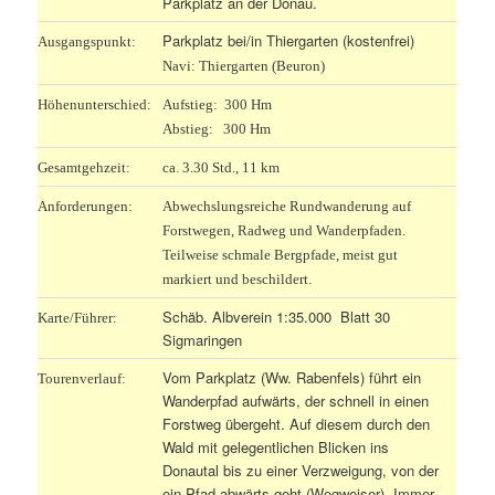
Parkplatz an der Donau.
Parkplatz bei/in Thiergarten (kostenfrei)
Ausgangspunkt:
Navi: Thiergarten (Beuron)
Höhenunterschied:
Aufstieg: 300 Hm
Abstieg: 300 Hm
Gesamtgehzeit:
ca. 3.30 Std., 11 km
Anforderungen:
Abwechslungsreiche Rundwanderung auf
Forstwegen, Radweg und Wanderpfaden.
Teilweise schmale Bergpfade, meist gut
markiert und beschildert.
Schäb. Albverein 1:35.000 Blatt 30
Karte/Führer:
Sigmaringen
Vom Parkplatz (Ww. Rabenfels) führt ein
Tourenverlauf:
Wanderpfad aufwärts, der schnell in einen
Forstweg übergeht. Auf diesem durch den
Wald mit gelegentlichen Blicken ins
Donautal bis zu einer Verzweigung, von der
ein Pfad abwärts geht (Wegweiser). Immer