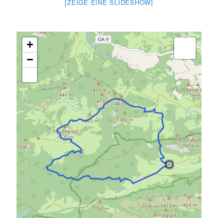
[ZEIGE EINE SLIDESHOW]
+
−