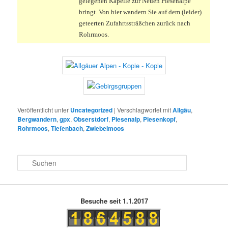
gelegenen Kapelle zur Neuen Piesenalpe
bringt. Von hier wandern Sie auf dem (leider)
geteerten Zufahrtssträßchen zurück nach
Rohrmoos.
Veröffentlicht unter
Uncategorized
|
Verschlagwortet mit
Allgäu
,
Bergwandern
,
gpx
,
Obserstdorf
,
Piesenalp
,
Piesenkopf
,
Rohrmoos
,
Tiefenbach
,
Zwiebelmoos
S
u
c
h
e
Besuche seit 1.1.2017
n