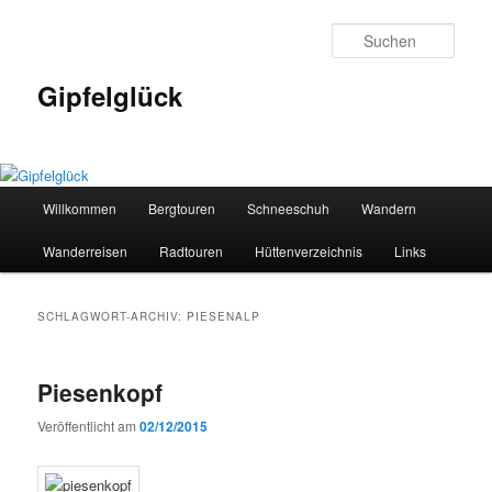
Zum
Zum
primären
sekundären
Such
Inhalt
Inhalt
springen
springen
Gipfelglück
Hauptmenü
Willkommen
Bergtouren
Schneeschuh
Wandern
Wanderreisen
Radtouren
Hüttenverzeichnis
Links
SCHLAGWORT-ARCHIV:
PIESENALP
Piesenkopf
Veröffentlicht am
02/12/2015