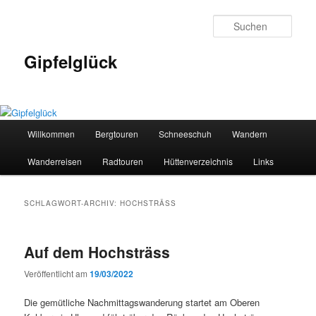
Zum
Zum
primären
sekundären
Such
Inhalt
Inhalt
springen
springen
Gipfelglück
Hauptmenü
Willkommen
Bergtouren
Schneeschuh
Wandern
Wanderreisen
Radtouren
Hüttenverzeichnis
Links
SCHLAGWORT-ARCHIV:
HOCHSTRÄSS
Auf dem Hochsträss
Veröffentlicht am
19/03/2022
Die gemütliche Nachmittagswanderung startet am Oberen