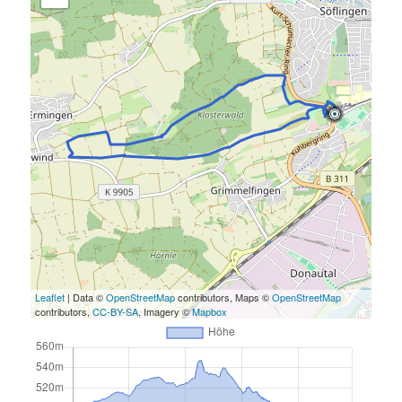
Leaflet
| Data ©
OpenStreetMap
contributors, Maps ©
OpenStreetMap
contributors,
CC-BY-SA
, Imagery ©
Mapbox