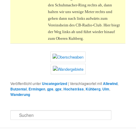
den Schuhmacher-Ring rechts ab, dann
halten wir uns wenige Meter rechts und
gehen dann nach links aufwärts zum
Vereinsheim des CB-Radio-Club. Hier biegt
der Weg links ab und führt wieder hinauf
zum Oberen Kuhberg.
Veröffentlicht unter
Uncategorized
|
Verschlagwortet mit
Allewind
,
Butzental
,
Ermingen
,
gps
,
gpx
,
Hochsträss
,
Kühberg
,
Ulm
,
Wanderung
S
u
c
h