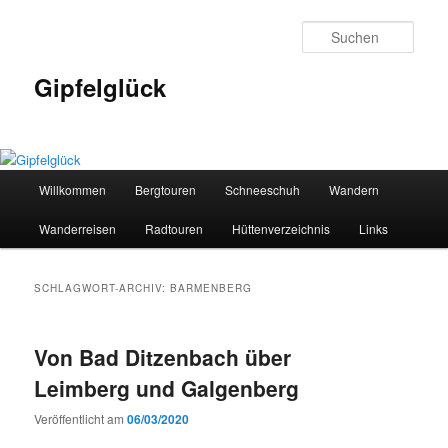
Zum
Zum
primären
sekundären
Such
Inhalt
Inhalt
springen
springen
Gipfelglück
Hauptmenü
Willkommen
Bergtouren
Schneeschuh
Wandern
Wanderreisen
Radtouren
Hüttenverzeichnis
Links
SCHLAGWORT-ARCHIV:
BARMENBERG
Von Bad Ditzenbach über
Leimberg und Galgenberg
Veröffentlicht am
06/03/2020