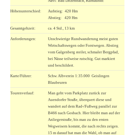
Navi: Bad Ditzenbach, Kurhausstr.
Höhenunterschied:
Aufstieg: 420 Hm
Abstieg: 420 Hm
Gesamtgehzeit:
ca. 4 Std., 13 km
Anforderungen:
Unschwierige Rundwanderung meist guten
Wirtschaftswegen oder Forstwegen. Abstieg
vom Galgenberg steiler, schmaler Bergpfad,
bei Nässe teilweise rutschig. Gut markiert
und beschildert.
Karte/Führer:
Schw. Albverein 1:35.000 Geislingen
Blaubeuren
Tourenverlauf:
Man geht vom Parkplatz zurück zur
Auendorfer Straße, überquert diese und
wandert auf dem Rad-/Fußweg parallel zur
B466 nach Gosbach. Hier bleibt man auf der
Anliegerstraße, bis man zu den ersten
Wegweisern kommt, die nach rechts zeigen.
15 m darauf hat man die Wahl, ob man auf