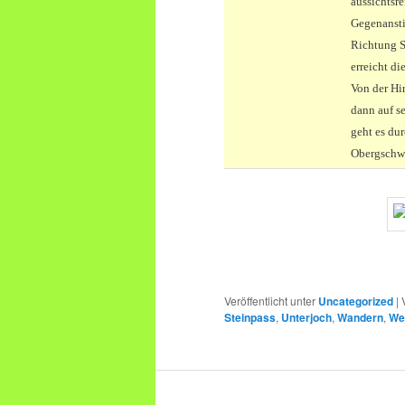
aussichtsr
Gegenansti
Richtung S
erreicht di
Von der Hi
dann auf s
geht es du
Obergschw
Veröffentlicht unter
Uncategorized
|
Steinpass
,
Unterjoch
,
Wandern
,
We