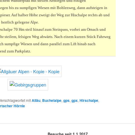
eichem Wanderpfad mit steilen Abstiegen und einigen
egen bis zu sumpfigen Wiesen mit Bohlenweg, dann aufsteigen in
pieser. Auf halber Höhe zweigt der Weg zur Hischalpe rechts ab und
e herrlich gelegene Alpe.
rschalpe 70 Hm steil hinauf zum Steinpass, vorbei am Ornach und
ehr steilem, felsigen Weg abwärts. Nach einem kurzen Stück Fahrweg
rch sumpfige Wiesen und dann parallel zum Lift hinab nach
end zum Parkplatz.
Verschlagwortet mit
Alläu
,
Buchelalpe
,
gps
,
gpx
,
Hirschalpe
,
rtacher Hörnle
Besuche seit 1.1.2017