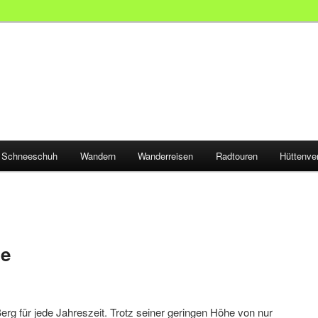
Schneeschuh
Wandern
Wanderreisen
Radtouren
Hüttenve
le
erg für jede Jahreszeit. Trotz seiner geringen Höhe von nur