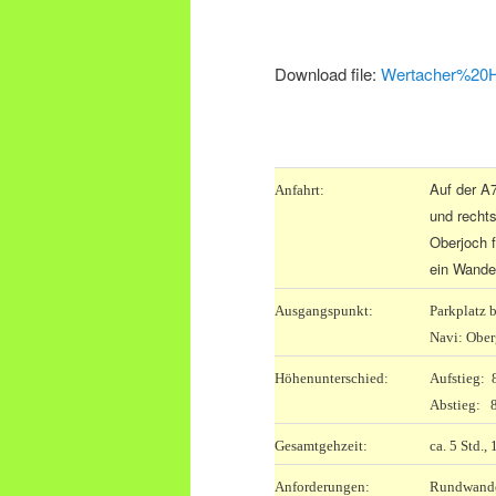
Download file:
Wertacher%20H
.
Auf der A7
Anfahrt:
und recht
Oberjoch f
ein Wander
Ausgangspunkt:
Parkplatz 
Navi: Obe
Höhenunterschied:
Aufstieg:
Abstieg: 
Gesamtgehzeit:
ca. 5 Std.,
Anforderungen:
Rundwander