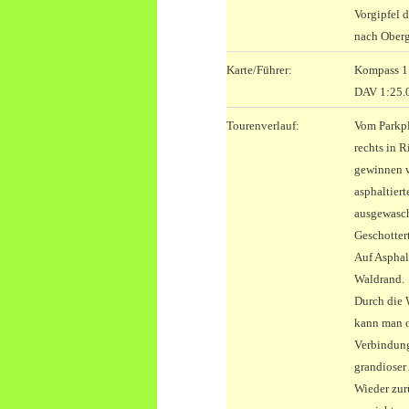
Vorgipfel 
nach Oberg
Karte/Führer:
Kompass 1
DAV 1:25.0
Tourenverlauf:
Vom Parkpl
rechts in 
gewinnen w
asphaltier
ausgewasc
Geschotter
Auf Asphal
Waldrand.
Durch die 
kann man o
Verbindung
grandioser 
Wieder zur