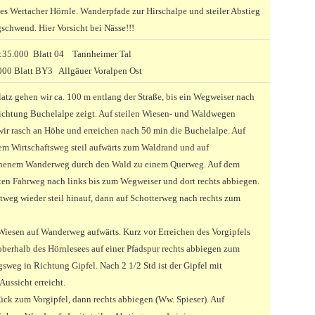
des Wertacher Hörnle. Wanderpfade zur Hirschalpe und steiler Abstieg
schwend. Hier Vorsicht bei Nässe!!!
:35.000 Blatt 04 Tannheimer Tal
00 Blatt BY3 Allgäuer Voralpen Ost
atz gehen wir ca. 100 m entlang der Straße, bis ein Wegweiser nach
Richtung Buchelalpe zeigt. Auf steilen Wiesen- und Waldwegen
ir rasch an Höhe und erreichen nach 50 min die Buchelalpe. Auf
tem Wirtschaftsweg steil aufwärts zum Waldrand und auf
henem Wanderweg durch den Wald zu einem Querweg. Auf dem
ten Fahrweg nach links bis zum Wegweiser und dort rechts abbiegen.
tweg wieder steil hinauf, dann auf Schotterweg nach rechts zum
Wiesen auf Wanderweg aufwärts. Kurz vor Erreichen des Vorgipfels
berhalb des Hörnlesees auf einer Pfadspur rechts abbiegen zum
sweg in Richtung Gipfel. Nach 2 1/2 Std ist der Gipfel mit
Aussicht erreicht.
ück zum Vorgipfel, dann rechts abbiegen (Ww. Spieser). Auf