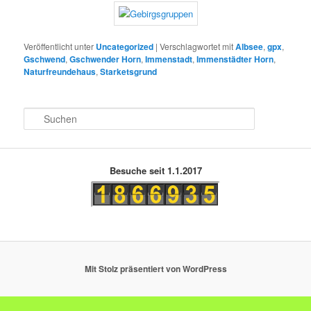
Veröffentlicht unter
Uncategorized
|
Verschlagwortet mit
Albsee
,
gpx
,
Gschwend
,
Gschwender Horn
,
Immenstadt
,
Immenstädter Horn
,
Naturfreundehaus
,
Starketsgrund
S
u
c
h
e
Besuche seit 1.1.2017
n
Mit Stolz präsentiert von WordPress