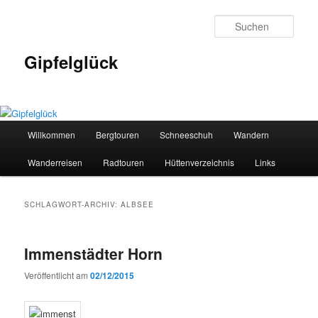
Zum
Zum
primären
sekundären
Such
Inhalt
Inhalt
springen
springen
Gipfelglück
Hauptmenü
Willkommen
Bergtouren
Schneeschuh
Wandern
Wanderreisen
Radtouren
Hüttenverzeichnis
Links
SCHLAGWORT-ARCHIV:
ALBSEE
Immenstädter Horn
Veröffentlicht am
02/12/2015