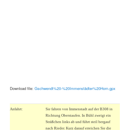
Download file:
Gschwendt%20-%20Immenstädter%20Horn.gpx
.
Anfahrt:
Sie fahren von Immenstadt auf der B308 in
Richtung Oberstaufen. In Bühl zweigt ein
Sträßchen links ab und führt steil bergauf
nach Rieder. Kurz darauf erreichen Sie die