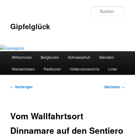
Zum
primären
Such
Inhalt
springen
Gipfelglück
Hauptmenü
Willkommen
Bergtouren
Schneeschuh
Wandern
Wanderreisen
Radtouren
Hüttenverzeichnis
Links
Beitragsnavigation
←
Vorheriger
Nächster
→
Vom Wallfahrtsort
Dinnamare auf den Sentiero