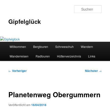
Zum
primären
Such
Inhalt
springen
Gipfelglück
Hauptmenü
Willkommen
Bergtouren
Schneeschuh
Wandern
Wanderreisen
Radtouren
Hüttenverzeichnis
Links
Beitragsnavigation
←
Vorheriger
Nächster
→
Planetenweg Obergummern
Veröffentlicht am
16/04/2016