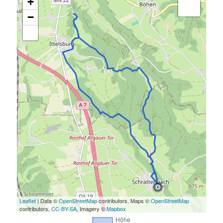
+
−
Leaflet
| Data ©
OpenStreetMap
contributors, Maps ©
OpenStreetMap
contributors,
CC-BY-SA
, Imagery ©
Mapbox