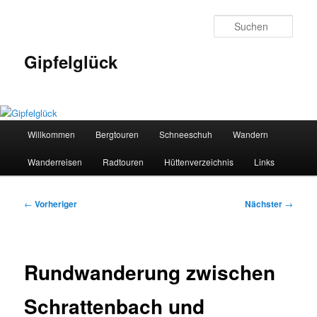
Zum
primären
Such
Inhalt
springen
Gipfelglück
Hauptmenü
Willkommen
Bergtouren
Schneeschuh
Wandern
Wanderreisen
Radtouren
Hüttenverzeichnis
Links
Beitragsnavigation
←
Vorheriger
Nächster
→
Rundwanderung zwischen
Schrattenbach und