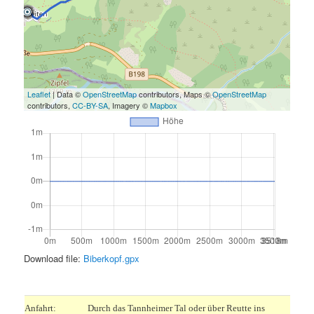
Leaflet
| Data ©
OpenStreetMap
contributors, Maps ©
OpenStreetMap
contributors,
CC-BY-SA
, Imagery ©
Mapbox
Download file:
Biberkopf.gpx
.
Anfahrt:
Durch das Tannheimer Tal oder über Reutte ins