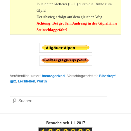
In leichter Kletterei (I – II) durch die Rinne zum
Gipfel.
Der Abstieg erfolgt auf dem gleichen Weg.
Achtung: Bei großem Andrang in der Gipfelrinne
Steinschlaggefahr!
Veröffentlicht unter
Uncategorized
|
Verschlagwortet mit
Biberkopf
,
gpx
,
Lechleiten
,
Warth
S
u
c
h
e
Besuche seit 1.1.2017
n