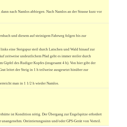
h, dann nach Namlos abbiegen. Nach Namlos an der Strasse kurz vor
ersbach und diesem auf steinigem Fahrweg folgen bis zur
 links eine Steigspur steil durch Latschen und Wald hinauf zur
Auf zeitweise undeutlichem Pfad geht es immer steiler durch
Gipfel des Rudiger Kopfes (insgesamt 4 h). Von hier gibt der
rat leitet der Steig in 1 h teilweise ausgesetzt hinüber zur
 erreicht man in 1 1/2 h wieder Namlos.
rhütte ist Kondition nötig. Der Übergang zur Engelspitze erfordert
ehr unangenehm. Oreintierungssinn und/oder GPS-Gerät von Vorteil.