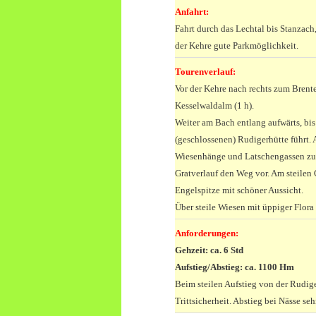
Anfahrt:
Fahrt durch das Lechtal bis Stanzac
der Kehre gute Parkmöglichkeit.
Tourenverlauf:
Vor der Kehre nach rechts zum Brent
Kesselwaldalm (1 h).
Weiter am Bach entlang aufwärts, bis
(geschlossenen) Rudigerhütte führt. 
Wiesenhänge und Latschengassen zum 
Gratverlauf den Weg vor. Am steilen G
Engelspitze mit schöner Aussicht.
Über steile Wiesen mit üppiger Flora
Anforderungen:
Gehzeit: ca. 6 Std
Aufstieg/Abstieg: ca. 1100 Hm
Beim steilen Aufstieg von der Rudige
Trittsicherheit. Abstieg bei Nässe s