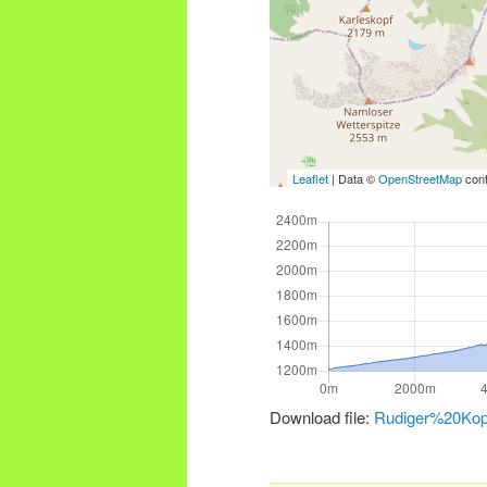
Leaflet
| Data ©
OpenStreetMap
cont
Download file:
Rudiger%20Kop
.