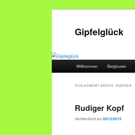
Zum
Zum
primären
sekundären
Inhalt
Inhalt
Gipfelglück
springen
springen
Hauptmenü
Willkommen
Bergtouren
SCHLAGWORT-ARCHIV:
RUDIGER
Rudiger Kopf
Veröffentlicht am
26/12/2015