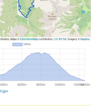
ributors, Maps ©
OpenStreetMap
contributors,
CC-BY-SA
, Imagery ©
Mapbox
f.gpx