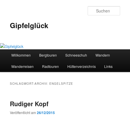
Zum
Zum
primären
sekundären
Such
Inhalt
Inhalt
springen
springen
Gipfelglück
Hauptmenü
Willkommen
Bergtouren
Schneeschuh
Wandern
Wanderreisen
Radtouren
Hüttenverzeichnis
Links
SCHLAGWORT-ARCHIV:
ENGELSPITZE
Rudiger Kopf
Veröffentlicht am
26/12/2015