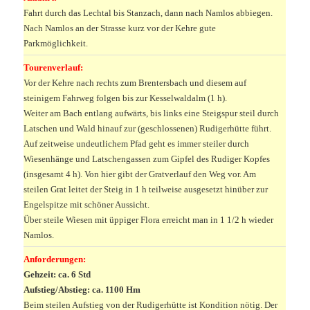
Fahrt durch das Lechtal bis Stanzach, dann nach Namlos abbiegen.
Nach Namlos an der Strasse kurz vor der Kehre gute
Parkmöglichkeit.
Tourenverlauf:
Vor der Kehre nach rechts zum Brentersbach und diesem auf
steinigem Fahrweg folgen bis zur Kesselwaldalm (1 h).
Weiter am Bach entlang aufwärts, bis links eine Steigspur steil durch
Latschen und Wald hinauf zur (geschlossenen) Rudigerhütte führt.
Auf zeitweise undeutlichem Pfad geht es immer steiler durch
Wiesenhänge und Latschengassen zum Gipfel des Rudiger Kopfes
(insgesamt 4 h). Von hier gibt der Gratverlauf den Weg vor. Am
steilen Grat leitet der Steig in 1 h teilweise ausgesetzt hinüber zur
Engelspitze mit schöner Aussicht.
Über steile Wiesen mit üppiger Flora erreicht man in 1 1/2 h wieder
Namlos.
Anforderungen:
Gehzeit: ca. 6 Std
Aufstieg/Abstieg: ca. 1100 Hm
Beim steilen Aufstieg von der Rudigerhütte ist Kondition nötig. Der