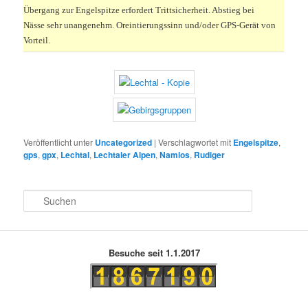
Übergang zur Engelspitze erfordert Trittsicherheit. Abstieg bei
Nässe sehr unangenehm. Oreintierungssinn und/oder GPS-Gerät von
Vorteil.
Veröffentlicht unter
Uncategorized
|
Verschlagwortet mit
Engelspitze
,
gps
,
gpx
,
Lechtal
,
Lechtaler Alpen
,
Namlos
,
Rudiger
S
u
c
h
e
Besuche seit 1.1.2017
n