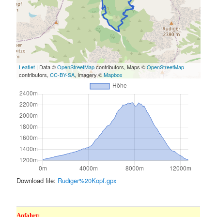
Leaflet
| Data ©
OpenStreetMap
contributors, Maps ©
OpenStreetMap
contributors,
CC-BY-SA
, Imagery ©
Mapbox
Download file:
Rudiger%20Kopf.gpx
.
Anfahrt: