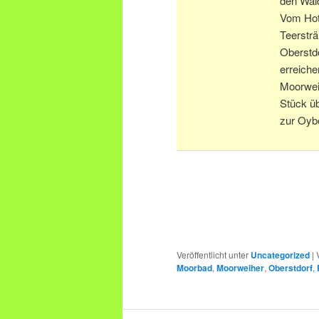
den Wal
Vom Hot
Teersträ
Oberstdo
erreiche
Moorwei
Stück ü
zur Oybe
Veröffentlicht unter
Uncategorized
|
Moorbad
,
Moorweiher
,
Oberstdorf
,