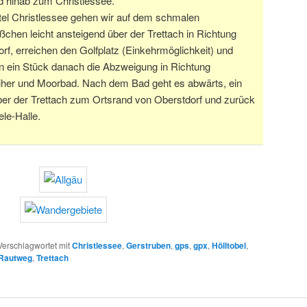
d hinab zum Christlessee.
el Christlessee gehen wir auf dem schmalen
ßchen leicht ansteigend über der Trettach in Richtung
rf, erreichen den Golfplatz (Einkehrmöglichkeit) und
n ein Stück danach die Abzweigung in Richtung
her und Moorbad. Nach dem Bad geht es abwärts, ein
ber der Trettach zum Ortsrand von Oberstdorf und zurück
le-Halle.
Verschlagwortet mit
Christlessee
,
Gerstruben
,
gps
,
gpx
,
Hölltobel
,
Rautweg
,
Trettach