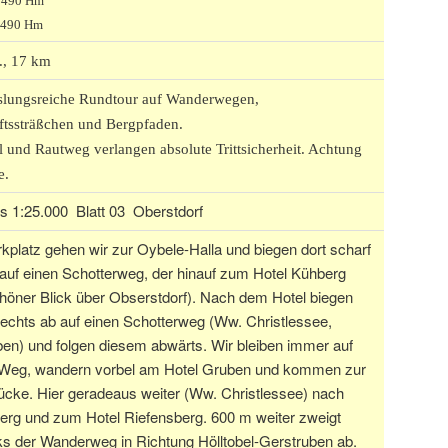
: 490 Hm
 490 Hm
d., 17 km
lungsreiche Rundtour auf Wanderwegen,
ftssträßchen und Bergpfaden.
l und Rautweg verlangen absolute Trittsicherheit. Achtung
e.
 1:25.000 Blatt 03 Oberstdorf
platz gehen wir zur Oybele-Halla und biegen dort scharf
 auf einen Schotterweg, der hinauf zum Hotel Kühberg
chöner Blick über Obserstdorf). Nach dem Hotel biegen
rechts ab auf einen Schotterweg (Ww. Christlessee,
en) und folgen diesem abwärts. Wir bleiben immer auf
Weg, wandern vorbel am Hotel Gruben und kommen zur
ücke. Hier geradeaus weiter (Ww. Christlessee) nach
erg und zum Hotel Riefensberg. 600 m weiter zweigt
ks der Wanderweg in Richtung Hölltobel-Gerstruben ab.