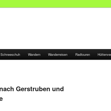
Schneeschuh
Wandern
Wanderreisen
Radtouren
Hüttenve
 nach Gerstruben und
e