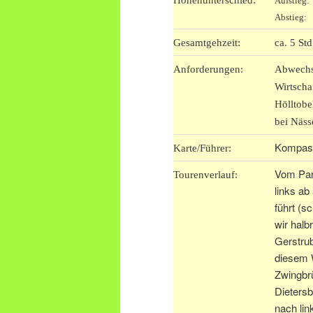
Höhenunterschied:
Aufstieg
Abstieg:
Gesamtgehzeit:
ca. 5 St
Anforderungen:
Abwechs
Wirtscha
Hölltobe
bei Näss
Kompass
Karte/Führer:
Vom Park
Tourenverlauf:
links ab
führt (s
wir halb
Gerstrub
diesem 
Zwingbr
Dietersb
nach lin