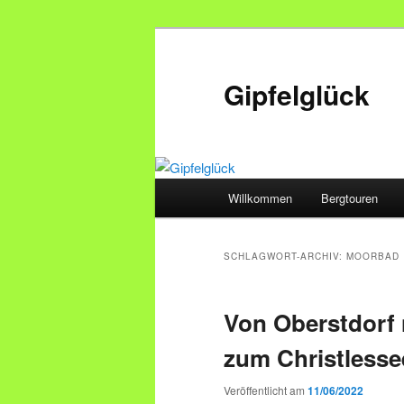
Zum
Zum
primären
sekundären
Inhalt
Inhalt
Gipfelglück
springen
springen
Hauptmenü
Willkommen
Bergtouren
SCHLAGWORT-ARCHIV:
MOORBAD
Von Oberstdorf
zum Christlesse
Veröffentlicht am
11/06/2022