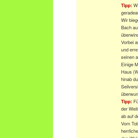
Tipp:
We
geradeau
Wir bieg
Bach auf
überwind
Vorbei 
und err
seinen a
Einige M
Haus (Ww
hinab du
Seilvers
überwun
Tipp:
Fü
der Weit
ab auf 
Vom Tobe
herrlic