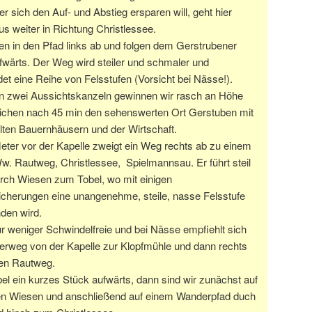
r sich den Auf- und Abstieg ersparen will, geht hier
s weiter in Richtung Christlessee.
en in den Pfad links ab und folgen dem Gerstrubener
wärts. Der Weg wird steiler und schmaler und
et eine Reihe von Felsstufen (Vorsicht bei Nässe!).
an zwei Aussichtskanzeln gewinnen wir rasch an Höhe
eichen nach 45 min den sehenswerten Ort Gerstuben mit
lten Bauernhäusern und der Wirtschaft.
eter vor der Kapelle zweigt ein Weg rechts ab zu einem
. Rautweg, Christlessee, Spielmannsau. Er führt steil
rch Wiesen zum Tobel, wo mit einigen
icherungen eine unangenehme, steile, nasse Felsstufe
den wird.
r weniger Schwindelfreie und bei Nässe empfiehlt sich
erweg von der Kapelle zur Klopfmühle und dann rechts
den Rautweg.
l ein kurzes Stück aufwärts, dann sind wir zunächst auf
hen Wiesen und anschließend auf einem Wanderpfad duch