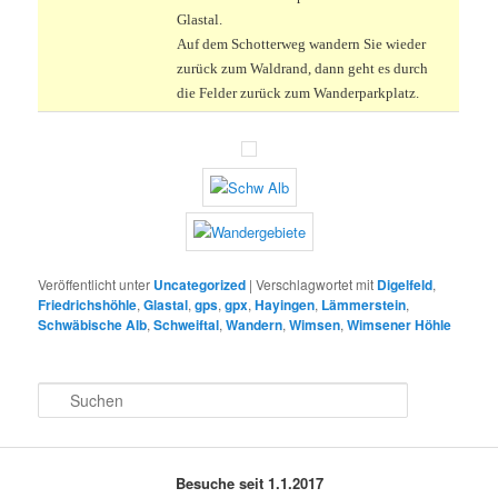
Glastal.
Auf dem Schotterweg wandern Sie wieder
zurück zum Waldrand, dann geht es durch
die Felder zurück zum Wanderparkplatz.
Veröffentlicht unter
Uncategorized
|
Verschlagwortet mit
Digelfeld
,
Friedrichshöhle
,
Glastal
,
gps
,
gpx
,
Hayingen
,
Lämmerstein
,
Schwäbische Alb
,
Schweiftal
,
Wandern
,
Wimsen
,
Wimsener Höhle
S
u
c
h
e
Besuche seit 1.1.2017