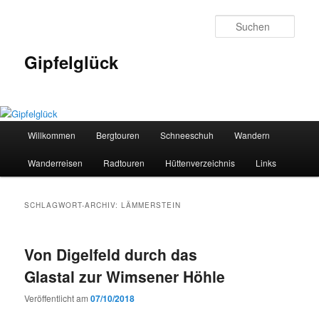
Zum
Zum
primären
sekundären
Such
Inhalt
Inhalt
springen
springen
Gipfelglück
Hauptmenü
Willkommen
Bergtouren
Schneeschuh
Wandern
Wanderreisen
Radtouren
Hüttenverzeichnis
Links
SCHLAGWORT-ARCHIV:
LÄMMERSTEIN
Von Digelfeld durch das
Glastal zur Wimsener Höhle
Veröffentlicht am
07/10/2018