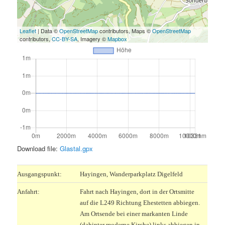
Leaflet
| Data ©
OpenStreetMap
contributors, Maps ©
OpenStreetMap
contributors,
CC-BY-SA
, Imagery ©
Mapbox
Download file:
Glastal.gpx
Ausgangspunkt:
Hayingen, Wanderparkplatz Digelfeld
Anfahrt:
Fahrt nach Hayingen, dort in der Ortsmitte
auf die L249 Richtung Ehestetten abbiegen.
Am Ortsende bei einer markanten Linde
(dahinter moderne Kirche) links abbiegen in