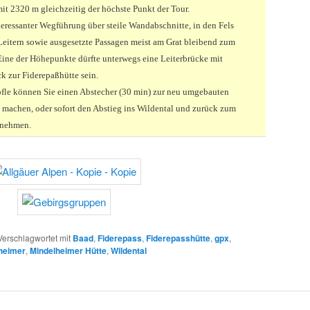
it 2320 m gleichzeitig der höchste Punkt der Tour.
nteressanter Wegführung über steile Wandabschnitte, in den Fels
eitern sowie ausgesetzte Passagen meist am Grat bleibend zum
ine der Höhepunkte dürfte unterwegs eine Leiterbrücke mit
k zur Fiderepaßhütte sein.
le können Sie einen Abstecher (30 min) zur neu umgebauten
machen, oder sofort den Abstieg ins Wildental und zurück zum
f nehmen.
Verschlagwortet mit
Baad
,
Fiderepass
,
Fiderepasshütte
,
gpx
,
heimer
,
Mindelheimer Hütte
,
Wildental