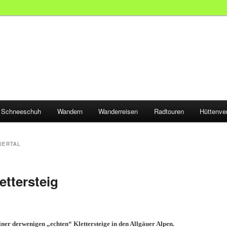
Schneeschuh
Wandern
Wanderreisen
Radtouren
Hüttenve
DERTAL
ettersteig
iner derwenigen „echten“ Klettersteige in den Allgäuer Alpen.