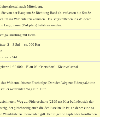
leinwalsertal nach Mittelberg.
n Sie von der Hauptstraße Richtung Baad ab, verlassen die Straße
el um ins Wildental zu kommen. Das Bergsträßchen ins Wildental
im Luggimoser (Parkplatz) befahren werden.
rsteigausrüstung mit Helm
ütte: 2 – 3 Std – ca. 900 Hm
td
z: ca. 2 Std
rte 1:30 000 – Blatt 03: Oberstdorf – Kleinwalsertal
 das Wildental bis zur Fluchtalpe. Dort den Weg zur Fiderepaßhütte
steiler werdenden Weg zur Hütte.
ezeichnetem Weg zur Fiderescharte (2199 m). Hier befindet sich der
teig, der gleichzeitig auch die Schlüsselstelle ist, an der es eine ca.
e Wandstufe zu überwinden gilt. Der folgende Gipfel des Nördlichen