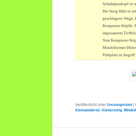
Schafalpenkopf ist m
Der Steig führt in i
geschlagene Wege, L
Kemptener Köpfle. E
imposantem Tiefblic
Vom Kemptener Köpf
Mindelheimer Hütte 
Parkplatz in Angrif
Veröffentlicht unter
Uncategorized
|
Kleinwaldertal
,
Klettersteig
,
Mindel