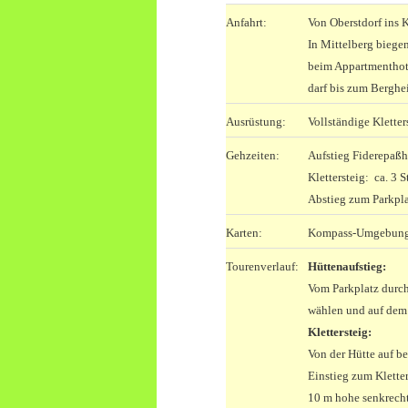
Anfahrt:
Von Oberstdorf ins K
In Mittelberg biege
beim Appartmenthot
darf bis zum Berghe
Ausrüstung:
Vollständige Klette
Gehzeiten:
Aufstieg Fiderepaßh
Klettersteig: ca. 3 S
Abstieg zum Parkplat
Karten:
Kompass-Umgebungska
Tourenverlauf:
Hüttenaufstieg:
Vom Parkplatz durch
wählen und auf dem 
Klettersteig:
Von der Hütte auf b
Einstieg zum Kletters
10 m hohe senkrecht