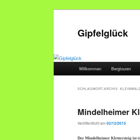
Zum
Zum
primären
sekundären
Inhalt
Inhalt
Gipfelglück
springen
springen
Hauptmenü
Willkommen
Bergtouren
SCHLAGWORT-ARCHIV:
KLEINWAL
Mindelheimer Kl
Veröffentlicht am
02/12/2015
Der Mindelheimer Klettersteig ist e