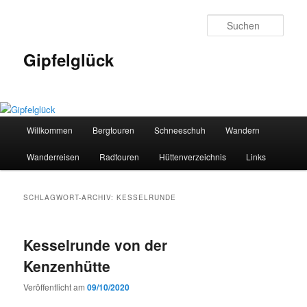
Zum
Zum
primären
sekundären
Such
Inhalt
Inhalt
springen
springen
Gipfelglück
Hauptmenü
Willkommen
Bergtouren
Schneeschuh
Wandern
Wanderreisen
Radtouren
Hüttenverzeichnis
Links
SCHLAGWORT-ARCHIV:
KESSELRUNDE
Kesselrunde von der
Kenzenhütte
Veröffentlicht am
09/10/2020