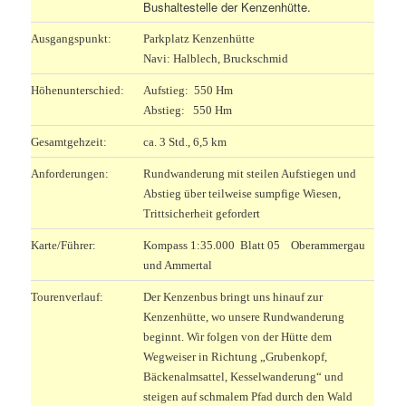
Bushaltestelle der Kenzenhütte.
Ausgangspunkt:
Parkplatz Kenzenhütte
Navi: Halblech, Bruckschmid
Höhenunterschied:
Aufstieg: 550 Hm
Abstieg: 550 Hm
Gesamtgehzeit:
ca. 3 Std., 6,5 km
Anforderungen:
Rundwanderung mit steilen Aufstiegen und
Abstieg über teilweise sumpfige Wiesen,
Trittsicherheit gefordert
Karte/Führer:
Kompass 1:35.000 Blatt 05 Oberammergau
und Ammertal
Tourenverlauf:
Der Kenzenbus bringt uns hinauf zur
Kenzenhütte, wo unsere Rundwanderung
beginnt. Wir folgen von der Hütte dem
Wegweiser in Richtung „Grubenkopf,
Bäckenalmsattel, Kesselwanderung“ und
steigen auf schmalem Pfad durch den Wald