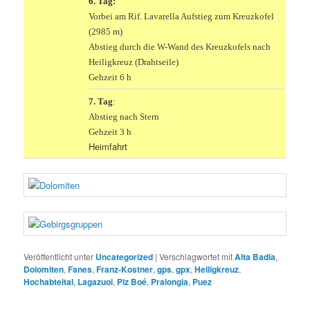
6. Tag:
Vorbei am Rif. Lavarella Aufstieg zum Kreuzkofel
(2985 m)
Abstieg durch die W-Wand des Kreuzkofels nach
Heiligkreuz (Drahtseile)
Gehzeit 6 h
7. Tag
:
Abstieg nach Stern
Gehzeit 3 h
Heimfahrt
Veröffentlicht unter
Uncategorized
|
Verschlagwortet mit
Alta Badia
,
Dolomiten
,
Fanes
,
Franz-Kostner
,
gps
,
gpx
,
Heiligkreuz
,
Hochabteital
,
Lagazuoi
,
Piz Boé
,
Pralongia
,
Puez