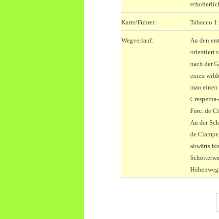
erforderlic
Karte/Führer:
Tabacco 1:
Wegverlauf:
An den ers
orientiert
nach der G
einen wild
man einen 
Crespeina-
Forc. de C
An der Sch
de Ciampei
abwärts bi
Schotterwe
Höhenweg (