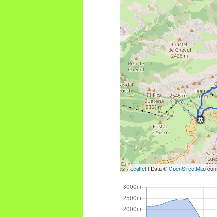
Leaflet
| Data ©
OpenStreetMap
cont