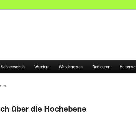
Schneeschuh
Wandern
Wanderreisen
Radtouren
Hüttenve
JOCH
ch über die Hochebene