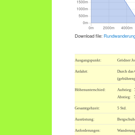
Download file:
Rundwanderung
.
Ausgangspunkt:
Grödner J
Anfahrt:
Durch das 
(gebührenp
Höhenunterschied:
Aufstieg:
Abstieg: 
Gesamtgehzeit:
5 Std.
Ausrüstung:
Bergschuhe
Anforderungen:
Wanderung 