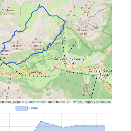
ributors, Maps ©
OpenStreetMap
contributors,
CC-BY-SA
, Imagery ©
Mapbox