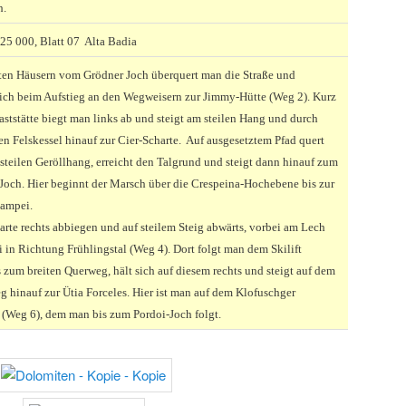
h.
25 000, Blatt 07 Alta Badia
ten Häusern vom Grödner Joch überquert man die Straße und
 sich beim Aufstieg an den Wegweisern zur Jimmy-Hütte (Weg 2). Kurz
aststätte biegt man links ab und steigt am steilen Hang und durch
en Felskessel hinauf zur Cier-Scharte. Auf ausgesetztem Pfad quert
steilen Geröllhang, erreicht den Talgrund und steigt dann hinauf zum
Joch. Hier beginnt der Marsch über die Crespeina-Hochebene bis zur
iampei.
arte rechts abbiegen und auf steilem Steig abwärts, vorbei am Lech
 in Richtung Frühlingstal (Weg 4). Dort folgt man dem Skilift
s zum breiten Querweg, hält sich auf diesem rechts und steigt auf dem
g hinauf zur Ütia Forceles. Hier ist man auf dem Klofuschger
Weg 6), dem man bis zum Pordoi-Joch folgt.