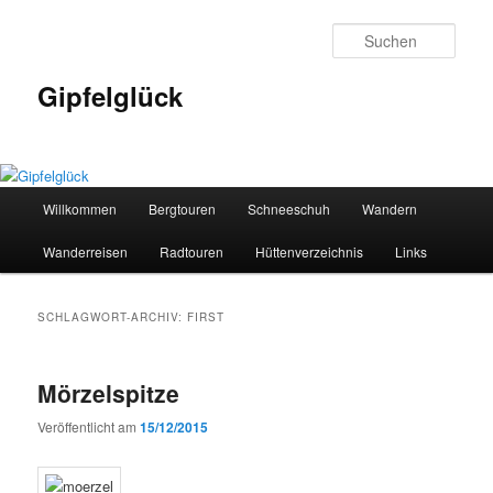
Zum
Zum
primären
sekundären
Such
Inhalt
Inhalt
springen
springen
Gipfelglück
Hauptmenü
Willkommen
Bergtouren
Schneeschuh
Wandern
Wanderreisen
Radtouren
Hüttenverzeichnis
Links
SCHLAGWORT-ARCHIV:
FIRST
Mörzelspitze
Veröffentlicht am
15/12/2015