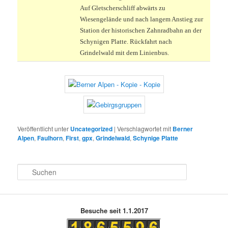
Auf Gletscherschliff abwärts zu
Wiesengelände und nach langem Anstieg zur
Station der historischen Zahnradbahn an der
Schynigen Platte. Rückfahrt nach
Grindelwald mit dem Linienbus.
Veröffentlicht unter
Uncategorized
|
Verschlagwortet mit
Berner
Alpen
,
Faulhorn
,
First
,
gpx
,
Grindelwald
,
Schynige Platte
S
u
c
h
e
Besuche seit 1.1.2017
n