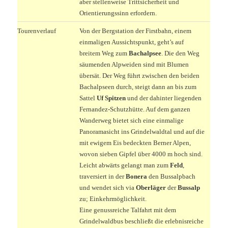
aber stellenweise Trittsicherheit und
Orientierungssinn erfordern.
Tourenverlauf
Von der Bergstation der Firstbahn, einem
einmaligen Aussichtspunkt, geht’s auf
breitem Weg zum
Bachalpsee
. Die den Weg
säumenden Alpweiden sind mit Blumen
übersät. Der Weg führt zwischen den beiden
Bachalpseen durch, steigt dann an bis zum
Sattel
Uf Spitzen
und der dahinter liegenden
Fernandez-Schutzhütte. Auf dem ganzen
Wanderweg bietet sich eine einmalige
Panoramasicht ins Grindelwaldtal und auf die
mit ewigem Eis bedeckten Berner Alpen,
wovon sieben Gipfel über 4000 m hoch sind.
Leicht abwärts gelangt man zum
Feld
,
traversiert in der
Bonera
den Bussalpbach
und wendet sich via
Oberläger
der
Bussalp
zu; Einkehrmöglichkeit.
Eine genussreiche Talfahrt mit dem
Grindelwaldbus beschließt die erlebnisreiche