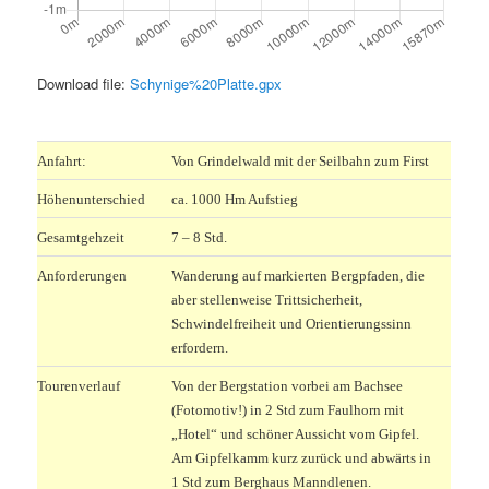
Download file:
Schynige%20Platte.gpx
.
Anfahrt:
Von Grindelwald mit der Seilbahn zum First
Höhenunterschied
ca. 1000 Hm Aufstieg
Gesamtgehzeit
7 – 8 Std.
Anforderungen
Wanderung auf markierten Bergpfaden, die
aber stellenweise Trittsicherheit,
Schwindelfreiheit und Orientierungssinn
erfordern.
Tourenverlauf
Von der Bergstation vorbei am Bachsee
(Fotomotiv!) in 2 Std zum Faulhorn mit
„Hotel“ und schöner Aussicht vom Gipfel.
Am Gipfelkamm kurz zurück und abwärts in
1 Std zum Berghaus Manndlenen.