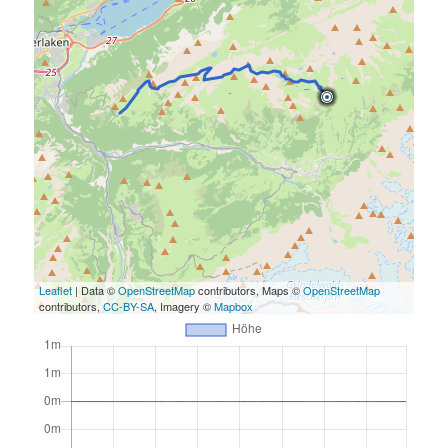
Leaflet
| Data ©
OpenStreetMap
contributors, Maps ©
OpenStreetMap
contributors,
CC-BY-SA
, Imagery ©
Mapbox