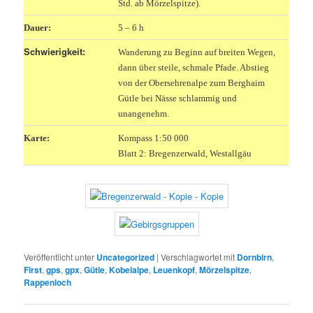
Std. ab Mörzelspitze).
Dauer:
5 – 6 h
Schwierigkeit:
Wanderung zu Beginn auf breiten Wegen,
dann über steile, schmale Pfade. Abstieg
von der Obersehrenalpe zum Berghaim
Gütle bei Nässe schlammig und
unangenehm.
Karte:
Kompass 1:50 000
Blatt 2: Bregenzerwald, Westallgäu
Veröffentlicht unter
Uncategorized
|
Verschlagwortet mit
Dornbirn
,
First
,
gps
,
gpx
,
Gütle
,
Kobelalpe
,
Leuenkopf
,
Mörzelspitze
,
Rappenloch