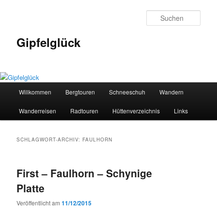
Zum
Zum
primären
sekundären
Such
Inhalt
Inhalt
springen
springen
Gipfelglück
Hauptmenü
Willkommen
Bergtouren
Schneeschuh
Wandern
Wanderreisen
Radtouren
Hüttenverzeichnis
Links
SCHLAGWORT-ARCHIV:
FAULHORN
First – Faulhorn – Schynige
Platte
Veröffentlicht am
11/12/2015