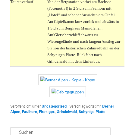
Tourenverlauf
Von der Bergstation vorbei am Bachsee
(Fotomotiv!) in 2 Std zum Faulhorn mit
„Hotel“ und schöner Aussicht vom Gipfel.
Am Gipfelkamm kurz zurück und abwärts in
1 Std zum Berghaus Manndlenen.
Auf Gletscherschliff abwärts zu
Wiesengelände und nach langem Anstieg zur
Station der historischen Zahnradbahn an der
Schynigen Platte. Rückfahrt nach
Grindelwald mit dem Linienbus.
Veröffentlicht unter
Uncategorized
|
Verschlagwortet mit
Berner
Alpen
,
Faulhorn
,
First
,
gpx
,
Grindelwald
,
Schynige Platte
S