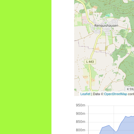
Leaflet
| Data ©
OpenStreetMap
cont