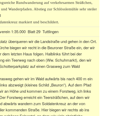
gsreiche Rundwanderung auf verkehrsarmen Sträßchen,
 und Wanderpfaden. Abstieg zur Schlösslemühle sehr steiler
d
atenkreuz markiert und beschildert.
verein 1:35.000 Blatt 29 Tuttlingen
latz überqueren wir die Landstraße und gehen in den Ort.
rche biegen wir recht in die Beuroner Straße ein, der wir
r dem letzten Haus folgen. Halblinks führt bei der
ng ein Teerweg nach oben (Ww. Schuhmarkt), den wir
chotterparkplatz auf einen Grasweg zum Wald
asweg gehen wir im Wald aufwärts bis nach 400 m ein
links abzweigt (kleines Schild „Beuron“). Auf dem Pfad
ir an Höhe und kommen zu einem Forstweg, ich links
 Der Forstweg erreicht ein Teersträßchen, auf dem wir
end abwärts wandern zum Soldatenkreuz an der von
er kommenden Straße. Hier biegen wir rechts ab ins
em schönen Felsental, an dem wir viele christliche