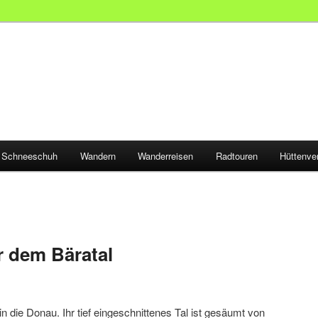
Schneeschuh
Wandern
Wanderreisen
Radtouren
Hüttenve
 dem Bäratal
n die Donau. Ihr tief eingeschnittenes Tal ist gesäumt von