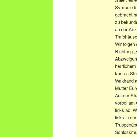
Symbole fi
gebracht h
zu bekunde
an der Abz
Trafohäusc
Wir folgen
Richtung „
Abzweigung
herrlichem 
kurzes Stü
Waldrand a
Mutter Eu
Auf der St
vorbei am 
links ab. W
links in d
Truppenübu
Schlossmüh