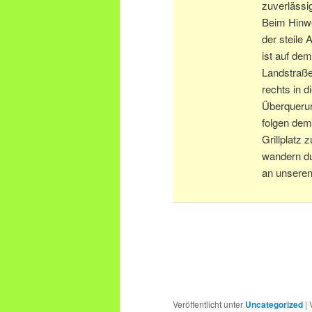
zuverlässi
Beim Hinwe
der steile 
ist auf de
Landstraße
rechts in 
Überquerun
folgen dem
Grillplatz
wandern du
an unsere
Veröffentlicht unter
Uncategorized
|