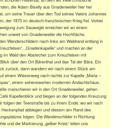
nden, die Adam Biselly aus Gnadenweiler hier her
at, um seine Trauer über den Tod seines Vaters Johannes
n, der 1870 im deutsch-französischen Krieg fiel. Vorbei
weigung zum Sauwegle erreichen wir an einem
hen unweit von Gnadenweiler die Hochfläche.
 den Wanderschildern nach links am Waldrand entlang in
Kreuzfelsen“, „Gnadenkapelle“ und machen an der
 im Wald den Abstecher zum Kreuzfelsen mit
Blick über den Ort Bärenthal und das Tal der Bära. Ein
ck zurück, dann wandern wir nach einem Stück am
uf einem Wiesenweg nach rachts zur Kapelle „Maria –
ropas“, einem sehenswerten modernen Andachtshaus.
raße marschieren wir in den Ort Gnadenweiler, gehen
Café Kapellenblick und biegen an der folgenden Kreuzung
ir folgen der Teerstraße bis zu ihrem Ende, wo wir nach
en Heckenpfad abbiegen und diesem am Rand des
ngsplatzes folgen. Die Wanderschilder in Richtung
le und die Markierung „gelber Kreis“ leiten uns