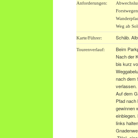
Anforderungen:
Abwechslun
Forstwegen
Wanderpfa
Weg ab Sold
Schäb. Alb
Karte/Führer:
Beim Parkp
Tourenverlauf:
Nach der Ki
bis kurz vo
Weggabelu
nach dem S
verlassen.
Auf dem Gr
Pfad nach 
gewinnen w
einbiegen.
links halt
Gnadenweil
„Täle“, ein