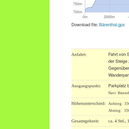
Download file:
Bärenthal.gpx
Fahrt von 
Anfahrt:
der Steige
Gegenüber d
Wanderpark
Parkplatz b
Ausgangspunkt:
Navi: Bärenth
Höhenunterschied:
Aufstieg: 3
Abstieg: 35
Gesamtgehzeit:
ca. 4 Std.,