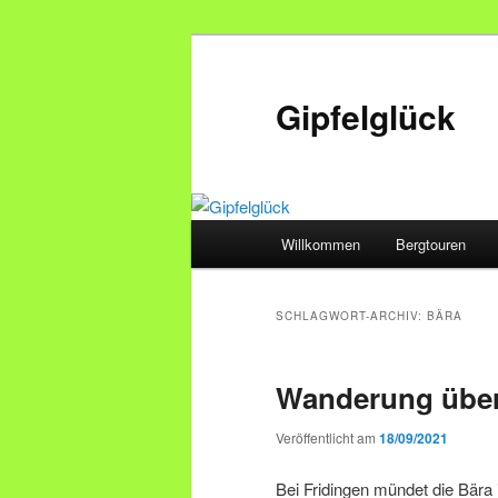
Zum
Zum
primären
sekundären
Inhalt
Inhalt
Gipfelglück
springen
springen
Hauptmenü
Willkommen
Bergtouren
SCHLAGWORT-ARCHIV:
BÄRA
Wanderung über
Veröffentlicht am
18/09/2021
Bei Fridingen mündet die Bära i