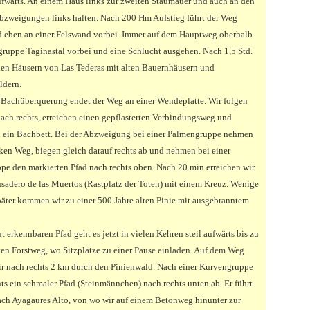
ufwärts. An einem Haus links zur zweiten Staumauer und auch an den
bzweigungen links halten. Nach 200 Hm Aufstieg führt der Weg
 eben an einer Felswand vorbei. Immer auf dem Hauptweg oberhalb
gruppe Taginastal vorbei und eine Schlucht ausgehen. Nach 1,5 Std.
den Häusern von Las Tederas mit alten Bauernhäusern und
ldern.
 Bachüberquerung endet der Weg an einer Wendeplatte. Wir folgen
nach rechts, erreichen einen gepflasterten Verbindungsweg und
 ein Bachbett. Bei der Abzweigung bei einer Palmengruppe nehmen
nken Weg, biegen gleich darauf rechts ab und nehmen bei einer
pe den markierten Pfad nach rechts oben. Nach 20 min erreichen wir
sadero de las Muertos (Rastplatz der Toten) mit einem Kreuz. Wenige
äter kommen wir zu einer 500 Jahre alten Pinie mit ausgebranntem
 erkennbaren Pfad geht es jetzt in vielen Kehren steil aufwärts bis zu
ten Forstweg, wo Sitzplätze zu einer Pause einladen. Auf dem Weg
r nach rechts 2 km durch den Pinienwald. Nach einer Kurvengruppe
ts ein schmaler Pfad (Steinmännchen) nach rechts unten ab. Er führt
ach Ayagaures Alto, von wo wir auf einem Betonweg hinunter zur