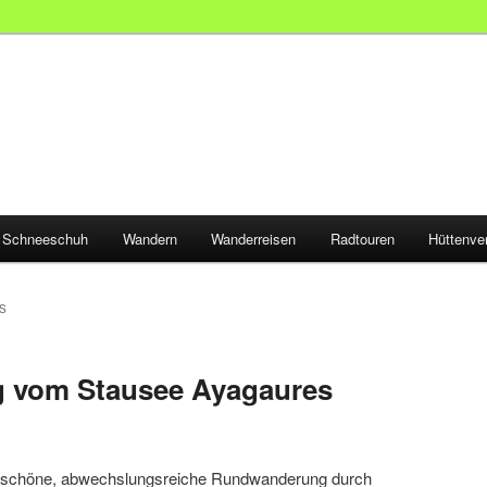
Schneeschuh
Wandern
Wanderreisen
Radtouren
Hüttenve
S
 vom Stausee Ayagaures
r schöne, abwechslungsreiche Rundwanderung durch