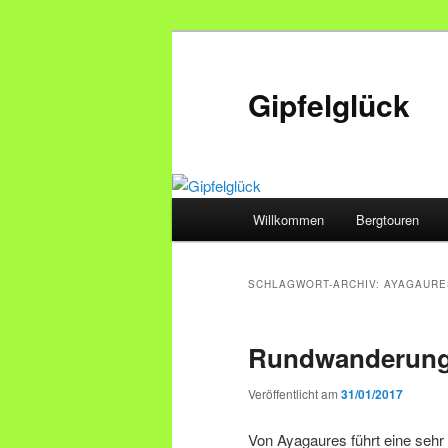
Zum
Zum
primären
sekundären
Inhalt
Inhalt
Gipfelglück
springen
springen
Hauptmenü
Willkommen
Bergtouren
SCHLAGWORT-ARCHIV:
AYAGAURE
Rundwanderung
Veröffentlicht am
31/01/2017
Von Ayagaures führt eine seh