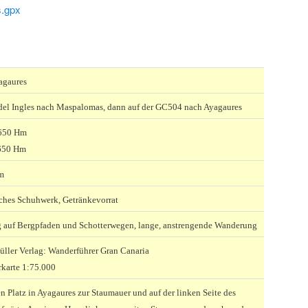
.gpx
agaures
del Ingles nach Maspalomas, dann auf der GC504 nach Ayagaures
 650 Hm
650 Hm
m
ches Schuhwerk, Getränkevorrat
auf Bergpfaden und Schotterwegen, lange, anstrengende Wanderung
ller Verlag: Wanderführer Gran Canaria
karte 1:75.000
n Platz in Ayagaures zur Staumauer und auf der linken Seite des