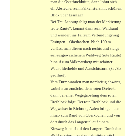
man die Osterbuchhütte, dann lohnt sich
ein Abstecher zum Falkensturz mit schönem
Blick über Essingen.
Bei Treußenburg folgt man der Markierung
„rote Raute“, kommt dann zum Waldrand
und wandert ins Tal zum Verbindungsweg
Essingen – Oberkochen. Nach 100 m
verlässt man diesen nach rechts und steigt
auf ausgewaschenem Waldweg (rote Raute)
hinauf zum Volkmarsberg mit schöner
Wacholderheide und Aussichtsturm (Sa./So
geöffnet).
Vom Turm wandert man nordseitig abwärts,
wobei man zunächst dem roten Dreieck,
dann bei einer Wegegabelung dem roten
Dreiblock folgt. Der rote Dreiblock und die
Wegweiser in Richtung Aalen bringen uns
hinab zum Rand von Oberkochen und von
dort durch das Langerttal auf einem
Kiesweg hinauf auf den Langert. Durch den
Wald spaziert man dann abwärts zurück