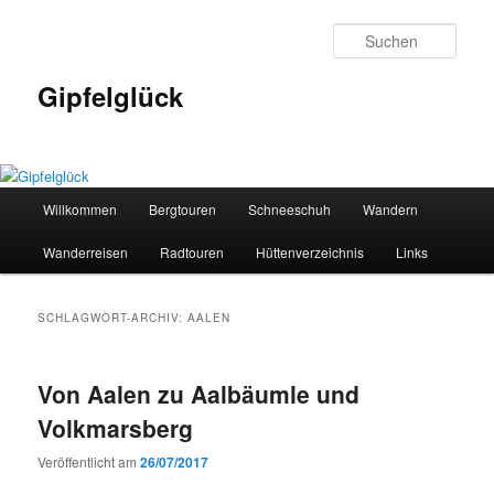
Zum
Zum
primären
sekundären
Such
Inhalt
Inhalt
springen
springen
Gipfelglück
Hauptmenü
Willkommen
Bergtouren
Schneeschuh
Wandern
Wanderreisen
Radtouren
Hüttenverzeichnis
Links
SCHLAGWORT-ARCHIV:
AALEN
Von Aalen zu Aalbäumle und
Volkmarsberg
Veröffentlicht am
26/07/2017