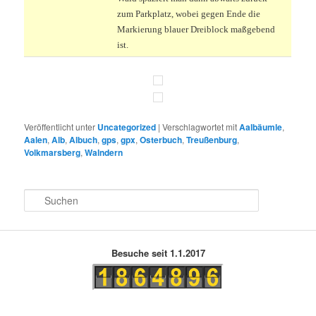
zum Parkplatz, wobei gegen Ende die
Markierung blauer Dreiblock maßgebend
ist.
Veröffentlicht unter
Uncategorized
|
Verschlagwortet mit
Aalbäumle
,
Aalen
,
Alb
,
Albuch
,
gps
,
gpx
,
Osterbuch
,
Treußenburg
,
Volkmarsberg
,
Walndern
S
u
c
h
e
Besuche seit 1.1.2017
n