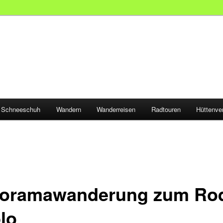
Schneeschuh
Wandern
Wanderreisen
Radtouren
Hüttenve
oramawanderung zum Ro
lo