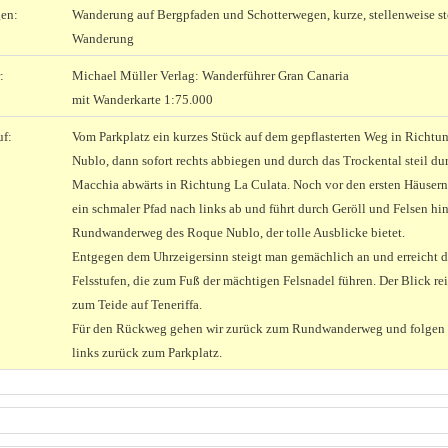
en:
Wanderung auf Bergpfaden und Schotterwegen, kurze, stellenweise st
Wanderung
:
Michael Müller Verlag: Wanderführer Gran Canaria
mit Wanderkarte 1:75.000
uf:
Vom Parkplatz ein kurzes Stück auf dem gepflasterten Weg in Richt
Nublo, dann sofort rechts abbiegen und durch das Trockental steil du
Macchia abwärts in Richtung La Culata. Noch vor den ersten Häusern
ein schmaler Pfad nach links ab und führt durch Geröll und Felsen hi
Rundwanderweg des Roque Nublo, der tolle Ausblicke bietet.
Entgegen dem Uhrzeigersinn steigt man gemächlich an und erreicht d
Felsstufen, die zum Fuß der mächtigen Felsnadel führen. Der Blick rei
zum Teide auf Teneriffa.
Für den Rückweg gehen wir zurück zum Rundwanderweg und folgen
links zurück zum Parkplatz.