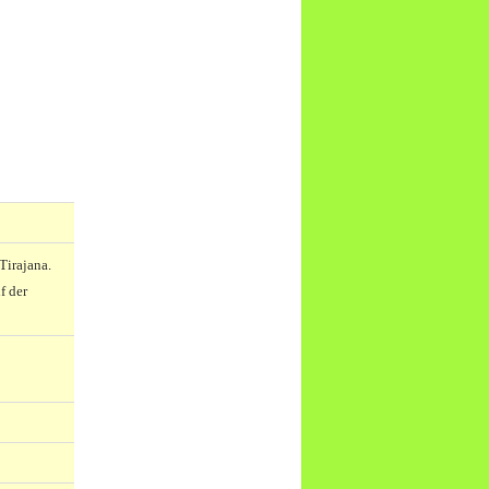
Tirajana.
f der