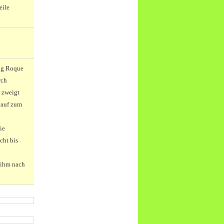
eile
ung Roque
rch
 zweigt
nauf zum
ie
cht bis
 ihm nach