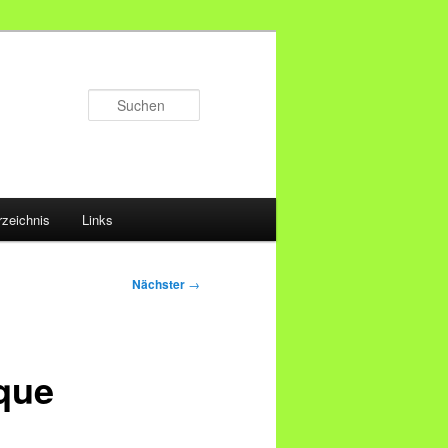
Suchen
rzeichnis
Links
Nächster
→
que