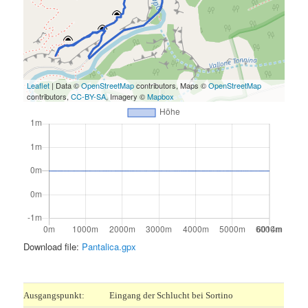
Leaflet
| Data ©
OpenStreetMap
contributors, Maps ©
OpenStreetMap
contributors,
CC-BY-SA
, Imagery ©
Mapbox
Download file:
Pantalica.gpx
.
Ausgangspunkt:
Eingang der Schlucht bei Sortino