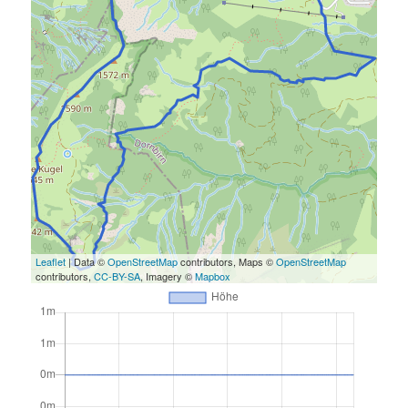
Leaflet
| Data ©
OpenStreetMap
contributors, Maps ©
OpenStreetMap
contributors,
CC-BY-SA
, Imagery ©
Mapbox