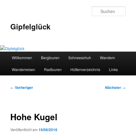
Zum
primären
Such
Inhalt
springen
Gipfelglück
Hauptmenü
Willkommen
Bergtouren
Schneeschuh
Wandern
Wanderreisen
Radtouren
Hüttenverzeichnis
Links
Beitragsnavigation
←
Vorheriger
Nächster
→
Hohe Kugel
Veröffentlicht am
19/06/2016