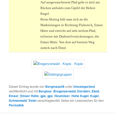
Auf ausgewaschenem Pfad geht es steil am
Rücken aufwärts zum Gipfel der Hohen
Kugel.
Beim Abstieg hält man sich an die
Markierungen in Richtung Fluhereck, Emser
Hütte und erreicht auf sehr steilem Pfad,
teilweise mit Drahtseilversicherungen, die
Emser Hütte. Von dort auf breitem Weg
zurück nach Ebnit
Dieser Eintrag wurde von
Bergmaus48
unter
Uncategorized
veröffentlicht und mit
Bergtour
,
Bregenzerwald
,
Dornbirn
,
Ebnit
,
Emser
,
Emser Hütte
,
gps
,
gpx
,
Heumöser
,
Hohe Kugel
,
Kugel
,
Schneewald
,
Treiet
verschlagwortet. Setze ein Lesezeichen für den
Permalink
.