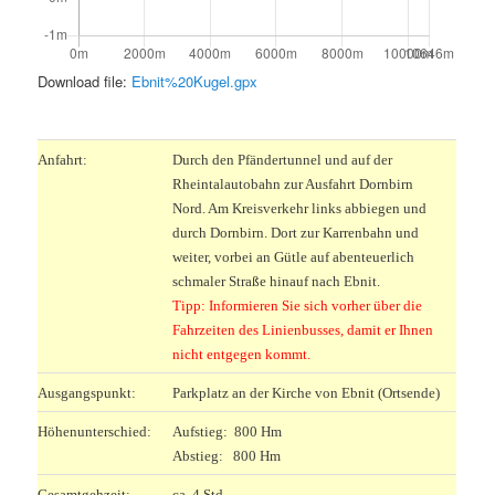
Download file:
Ebnit%20Kugel.gpx
.
Anfahrt:
Durch den Pfändertunnel und auf der
Rheintalautobahn zur Ausfahrt Dornbirn
Nord. Am Kreisverkehr links abbiegen und
durch Dornbirn. Dort zur Karrenbahn und
weiter, vorbei an Gütle auf abenteuerlich
schmaler Straße hinauf nach Ebnit.
Tipp: Informieren Sie sich vorher über die
Fahrzeiten des Linienbusses, damit er Ihnen
nicht entgegen kommt.
Ausgangspunkt:
Parkplatz an der Kirche von Ebnit (Ortsende)
Höhenunterschied:
Aufstieg: 800 Hm
Abstieg: 800 Hm
Gesamtgehzeit:
ca. 4 Std.