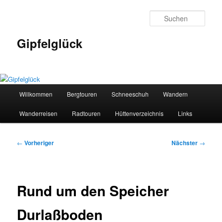
Zum
primären
Such
Inhalt
springen
Gipfelglück
Hauptmenü
Willkommen
Bergtouren
Schneeschuh
Wandern
Wanderreisen
Radtouren
Hüttenverzeichnis
Links
Beitragsnavigation
←
Vorheriger
Nächster
→
Rund um den Speicher
Durlaßboden