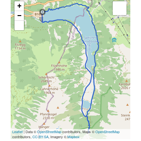
+
−
Leaflet
| Data ©
OpenStreetMap
contributors, Maps ©
OpenStreetMap
contributors,
CC-BY-SA
, Imagery ©
Mapbox