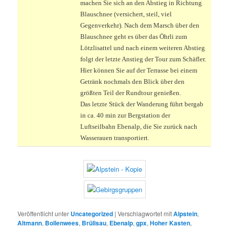
machen Sie sich an den Abstieg in Richtung
Blauschnee (versichert, steil, viel
Gegenverkehr). Nach dem Marsch über den
Blauschnee geht es über das Öhrli zum
Lötzlisattel und nach einem weiteren Abstieg
folgt der letzte Anstieg der Tour zum Schäfler.
Hier können Sie auf der Terrasse bei einem
Getränk nochmals den Blick über den
größten Teil der Rundtour genießen.
Das letzte Stück der Wanderung führt bergab
in ca. 40 min zur Bergstation der
Luftseilbahn Ebenalp, die Sie zurück nach
Wasserauen transportiert.
Veröffentlicht unter
Uncategorized
|
Verschlagwortet mit
Alpstein
,
Altmann
,
Bollenwees
,
Brülisau
,
Ebenalp
,
gpx
,
Hoher Kasten
,