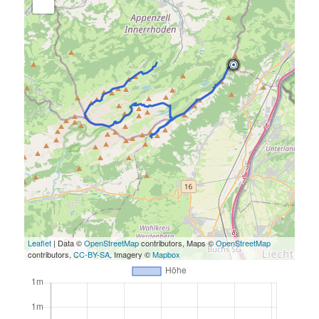
Leaflet
| Data ©
OpenStreetMap
contributors, Maps ©
OpenStreetMap
contributors,
CC-BY-SA
, Imagery ©
Mapbox