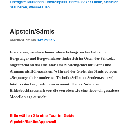
Lisengrat
,
Mutschen
,
Rotsteinpass
,
Säntis
,
Saxer Lücke
,
Schäfler
,
Stauberen
,
Wasserauen
Alpstein/Säntis
Veröffentlicht am
09/12/2015
Ein kleines, wunderschönes, abwechslungsreiches Gebiet für
Bergsteiger und Bergwanderer findet sich im Osten der Schweiz,
angrenzend an das Rheintal: Das Alpsteingebiet mit Säntis und
Altmann als Höhepunkten. Während der Gipfel des Säntis von den
„Segnungen“ der modernen Technik (Seilbahn, Sendemast usw.)
total zerstört ist, findet man in unmittelbarer Nähe eine
Bilderbuchlandschaft vor, die von oben wie eine liebevoll gestaltete
Modellanlage aussieht.
.
Bitte wählen Sie eine Tour im Gebiet
Alpstein/Säntis/Appenzell