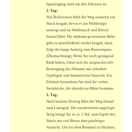
Spaziergang rund um den Fälensee an.
2. Tag:
Von Bollenwees führt der Weg zunächst ein
Stück bergab, bevor er zur Widderalpe
ansteigt und zu Widderjoch und Bötzel
hinauf führt. Die mühsam gewonnene Höhe
geht es anschließend wieder bergab, dann
folgt der lange Anstieg zum Rotsteinpass
(Übernachtung). Wenn Sie noch genügend
Kraft haben, lohnt sich die anspruchsvolle
Besteigung des Altmann mit scharfem
Gipfelgrat und fantastischer Aussicht. Ein
Erlebnis besonderer Art sind die vielen
Steinböcke, die abends zur Hütte kommen.
3. Tag:
Nach kurzem Abstieg führt der Weg hinauf
zum Lisengrat. Der wunderschön angelegte
Steig bringt Sie in ca. 2 Std. zum Gipfel des
Säntis mit viel Beton aber prächtiger
Aussicht. Um vor dem Rummel zu flüchten,