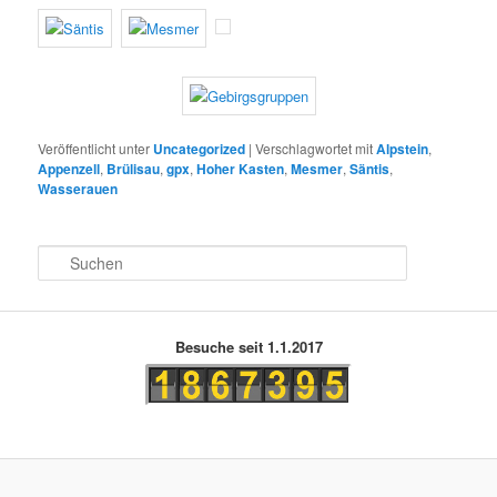
Veröffentlicht unter
Uncategorized
|
Verschlagwortet mit
Alpstein
,
Appenzell
,
Brülisau
,
gpx
,
Hoher Kasten
,
Mesmer
,
Säntis
,
Wasserauen
S
u
c
h
e
Besuche seit 1.1.2017
n