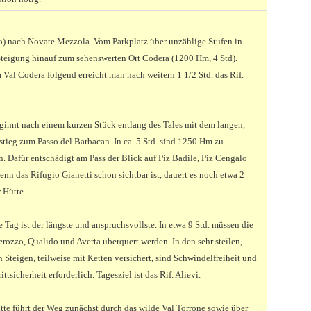
.o) nach Novate Mezzola. Vom Parkplatz über unzählige Stufen in
Steigung hinauf zum sehenswerten Ort Codera (1200 Hm, 4 Std).
 Val Codera folgend erreicht man nach weitern 1 1/2 Std. das Rif.
ginnt nach einem kurzen Stück entlang des Tales mit dem langen,
fstieg zum Passo del Barbacan. In ca. 5 Std. sind 1250 Hm zu
. Dafür entschädigt am Pass der Blick auf Piz Badile, Piz Cengalo
nn das Rifugio Gianetti schon sichtbar ist, dauert es noch etwa 2
r Hütte.
e Tag ist der längste und anspruchsvollste. In etwa 9 Std. müssen die
rozzo, Qualido und Averta überquert werden. In den sehr steilen,
 Steigen, teilweise mit Ketten versichert, sind Schwindelfreiheit und
ittsicherheit erforderlich. Tagesziel ist das Rif. Alievi.
tte führt der Weg zunächst durch das wilde Val Torrone sowie über