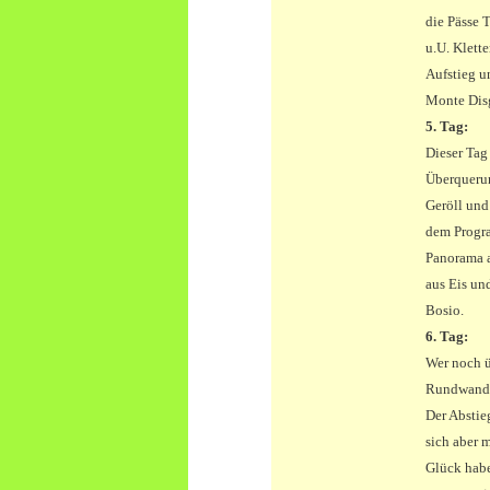
die Pässe 
u.U. Klett
Aufstieg u
Monte Disg
5. Tag:
Dieser Tag
Überquerun
Geröll und
dem Progra
Panorama a
aus Eis un
Bosio.
6. Tag:
Wer noch ü
Rundwande
Der Abstie
sich aber 
Glück habe