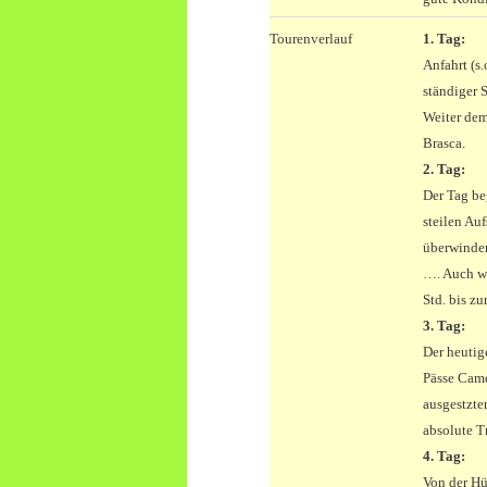
Tourenverlauf
1. Tag:
Anfahrt (s
ständiger 
Weiter dem
Brasca.
2. Tag:
Der Tag be
steilen Au
überwinden
…. Auch we
Std. bis zu
3. Tag:
Der heutig
Pässe Came
ausgestzten
absolute Tr
4. Tag:
Von der Hü