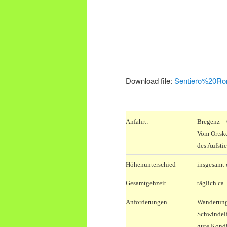
Download file:
Sentiero%20Ro
.
Anfahrt:
Bregenz –
Vom Ortske
des Aufsti
Höhenunterschied
insgesamt 
Gesamtgehzeit
täglich ca.
Anforderungen
Wanderung 
Schwindelf
gute Kondi