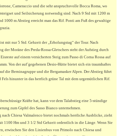
Torrone, Cameraccio und die sehr anspruchsvolle Bocca Roma, wo
ersteigset und Seilsicherung notwendig sind. Nach 9 Std mit 1200 m
nd 1000 m Abstieg erreicht man das Rif. Ponti am Fuß des gewaltige
razia.
 ist mit nur 5 Std. Gehzeit der „Erholungstag“ der Tour. Nach
g der Moräne des Preda-Rossa-Gletschers steht der Aufstieg durch
 Eisreste auf einem versicherten Steig zum Passo di Corna Rossa auf
mm. Von der auf´gegebenen Desio-Hütte bietet sich ein traumhaftes
uf die Berninagruppe und die Bergamasker Alpen. Der Abstieg führt
d Fels hinunter in das herrlich grüne Tal mit dem urgemütlichen Rif.
berschüssige Kräfte hat, kann vor dem Talabstieg eine 5-stündige
rung zum Gipfel des Sasso Bianco unternehmen.
g nach Chiesa Valmalenco bietet nochmals herrliche Ausblicke, zieht
mit 1100 Hm und 3 1/2 Std Gehzeit ordentlich in die Länge. Wenn Sie
n, erwischen Sie den Linienbus von Primolo nach Chiesa und