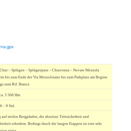
ma.gpx
 Chur – Splügen – Splügenpass – Chiavenna – Novate Mezzola
rn bis zum Ende der Via Mezzoloiano bis zum Parkplatz am Beginn
egs zum Rif. Brasca
ca. 5 500 Hm
 6 – 9 Std.
auf steilen Bergpfaden, die absolute Trittsicherheit und
reiheit erfordern. Bedingt durch die langen Etappen ist eine sehr
tion nötig.