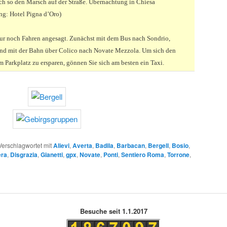
ich so den Marsch auf der Straße. Übernachtung in Chiesa
g: Hotel Pigna d’Oro)
nur noch Fahren angesagt. Zunächst mit dem Bus nach Sondrio,
nd mit der Bahn über Colico nach Novate Mezzola. Um sich den
 Parkplatz zu ersparen, gönnen Sie sich am besten ein Taxi.
Verschlagwortet mit
Alievi
,
Averta
,
Badila
,
Barbacan
,
Bergell
,
Bosio
,
ra
,
Disgrazia
,
Gianetti
,
gpx
,
Novate
,
Ponti
,
Sentiero Roma
,
Torrone
,
Besuche seit 1.1.2017