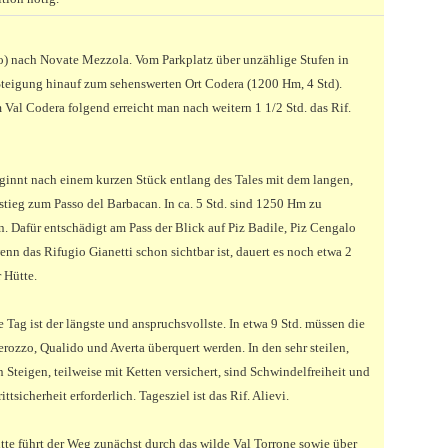
.o) nach Novate Mezzola. Vom Parkplatz über unzählige Stufen in
Steigung hinauf zum sehenswerten Ort Codera (1200 Hm, 4 Std).
 Val Codera folgend erreicht man nach weitern 1 1/2 Std. das Rif.
ginnt nach einem kurzen Stück entlang des Tales mit dem langen,
fstieg zum Passo del Barbacan. In ca. 5 Std. sind 1250 Hm zu
. Dafür entschädigt am Pass der Blick auf Piz Badile, Piz Cengalo
nn das Rifugio Gianetti schon sichtbar ist, dauert es noch etwa 2
r Hütte.
e Tag ist der längste und anspruchsvollste. In etwa 9 Std. müssen die
rozzo, Qualido und Averta überquert werden. In den sehr steilen,
 Steigen, teilweise mit Ketten versichert, sind Schwindelfreiheit und
ittsicherheit erforderlich. Tagesziel ist das Rif. Alievi.
tte führt der Weg zunächst durch das wilde Val Torrone sowie über