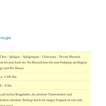
ma.gpx
 Chur – Splügen – Splügenpass – Chiavenna – Novate Mezzola
rn bis zum Ende der Via Mezzoloiano bis zum Parkplatz am Beginn
egs zum Rif. Brasca
ca. 5 500 Hm
 6 – 9 Std.
auf steilen Bergpfaden, die absolute Trittsicherheit und
reiheit erfordern. Bedingt durch die langen Etappen ist eine sehr
tion nötig.