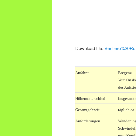
Download file:
Sentiero%20Ro
.
Anfahrt:
Bregenz –
Vom Ortske
des Aufsti
Höhenunterschied
insgesamt 
Gesamtgehzeit
täglich ca.
Anforderungen
Wanderung 
Schwindelf
gute Kondi