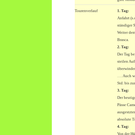
Tourenverlauf
1. Tag:
Anfahrt (s
ständiger 
Weiter dem
Brasca.
2. Tag:
Der Tag be
steilen Au
überwinden
…. Auch we
Std. bis zu
3. Tag:
Der heutig
Pässe Came
ausgestzten
absolute Tr
4. Tag:
Von der Hü