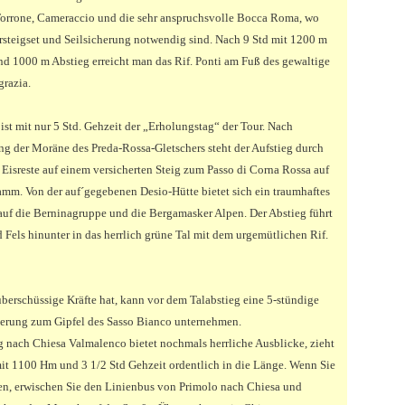
Torrone, Cameraccio und die sehr anspruchsvolle Bocca Roma, wo
ersteigset und Seilsicherung notwendig sind. Nach 9 Std mit 1200 m
nd 1000 m Abstieg erreicht man das Rif. Ponti am Fuß des gewaltige
razia.
 ist mit nur 5 Std. Gehzeit der „Erholungstag“ der Tour. Nach
g der Moräne des Preda-Rossa-Gletschers steht der Aufstieg durch
 Eisreste auf einem versicherten Steig zum Passo di Corna Rossa auf
mm. Von der auf´gegebenen Desio-Hütte bietet sich ein traumhaftes
uf die Berninagruppe und die Bergamasker Alpen. Der Abstieg führt
d Fels hinunter in das herrlich grüne Tal mit dem urgemütlichen Rif.
berschüssige Kräfte hat, kann vor dem Talabstieg eine 5-stündige
rung zum Gipfel des Sasso Bianco unternehmen.
g nach Chiesa Valmalenco bietet nochmals herrliche Ausblicke, zieht
mit 1100 Hm und 3 1/2 Std Gehzeit ordentlich in die Länge. Wenn Sie
n, erwischen Sie den Linienbus von Primolo nach Chiesa und