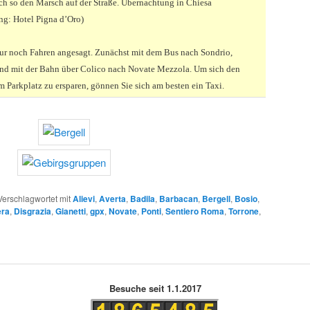
ich so den Marsch auf der Straße. Übernachtung in Chiesa
g: Hotel Pigna d’Oro)
nur noch Fahren angesagt. Zunächst mit dem Bus nach Sondrio,
nd mit der Bahn über Colico nach Novate Mezzola. Um sich den
 Parkplatz zu ersparen, gönnen Sie sich am besten ein Taxi.
Verschlagwortet mit
Alievi
,
Averta
,
Badila
,
Barbacan
,
Bergell
,
Bosio
,
ra
,
Disgrazia
,
Gianetti
,
gpx
,
Novate
,
Ponti
,
Sentiero Roma
,
Torrone
,
Besuche seit 1.1.2017