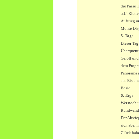
die Pässe 
u.U. Klett
Aufstieg u
Monte Disg
5. Tag:
Dieser Tag
Überquerun
Geröll und
dem Progra
Panorama a
aus Eis un
Bosio.
6. Tag:
Wer noch ü
Rundwande
Der Abstie
sich aber 
Glück habe