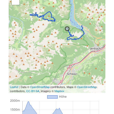
Leaflet
| Data ©
OpenStreetMap
contributors, Maps ©
OpenStreetMap
contributors,
CC-BY-SA
, Imagery ©
Mapbox