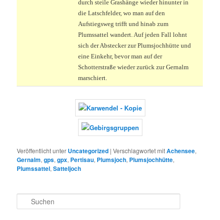
durch steile Grashänge wieder hinunter in
die Latschfelder, wo man auf den
Aufstiegsweg trifft und hinab zum
Plumssattel wandert. Auf jeden Fall lohnt
sich der Abstecker zur Plumsjochhütte und
eine Einkehr, bevor man auf der
Schotterstraße wieder zurück zur Gernalm
marschiert.
Veröffentlicht unter
Uncategorized
|
Verschlagwortet mit
Achensee
,
Gernalm
,
gps
,
gpx
,
Pertisau
,
Plumsjoch
,
Plumsjochhütte
,
Plumssattel
,
Satteljoch
S
u
c