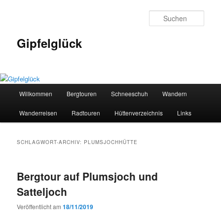
Zum
Zum
primären
sekundären
Such
Inhalt
Inhalt
springen
springen
Gipfelglück
Hauptmenü
Willkommen
Bergtouren
Schneeschuh
Wandern
Wanderreisen
Radtouren
Hüttenverzeichnis
Links
SCHLAGWORT-ARCHIV:
PLUMSJOCHHÜTTE
Bergtour auf Plumsjoch und
Satteljoch
Veröffentlicht am
18/11/2019