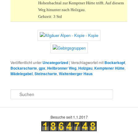
Hohenbachtal zur Kemptner Hütte trifft. Auf diesem
Weg hinunter nach Holzgau.
Gehzeit: 3 Std
Veröffentlicht unter
Uncategorized
|
Verschlagwortet mit
Bockarkopf
,
Bockarscharte
,
gpx
,
Heilbronner Weg
,
Holzgau
,
Kemptener Hütte
,
Mädelegabel
,
Steinscharte
,
Waltenberger Haus
S
u
c
h
e
Besuche seit 1.1.2017
n