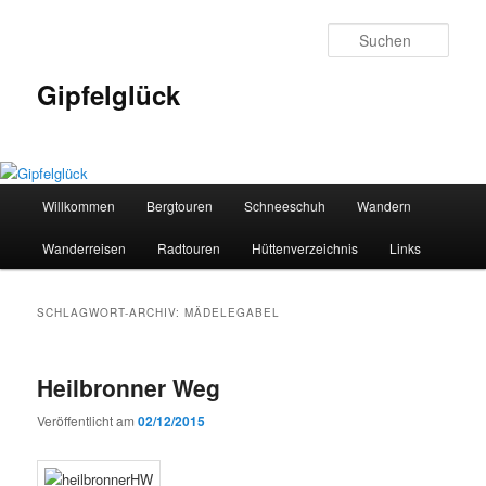
Zum
Zum
primären
sekundären
Such
Inhalt
Inhalt
springen
springen
Gipfelglück
Hauptmenü
Willkommen
Bergtouren
Schneeschuh
Wandern
Wanderreisen
Radtouren
Hüttenverzeichnis
Links
SCHLAGWORT-ARCHIV:
MÄDELEGABEL
Heilbronner Weg
Veröffentlicht am
02/12/2015