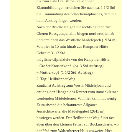
bis zum Cafe Uta. Vorbei an schönen
Klammbildungen erreichen Sie nach ca. 1 1/2 Std
die Einmündung des Schochenalpbaches, dem Sie
beim Abstieg folgen werden.
Nach der Brücke steigen Sie rechts haltend zur
Oberen Rossgumpenalm, biegen nordwestlich ab
und erreichen das Westliche Mädelejoch (1974 m).
Von hier in 15 min hinab zur Kemptner Hütte
Gehzeit: 3 1/2 Std
mögliche Gipfelziele von der Kemptner Hütte:
– Großer Krottenkopf (ca. 3 Std Aufstieg)
– Muttlerkopf (1 1/2 Std. Aufstieg)
2. Tag: Heilbronner Weg
Zunächst Aufstieg zum Westl. Mädelejoch und
entlang den Hängen des Kratzer zum immer kleiner
werdenden Mädeleferner. Von hier kann mit wenig
Zeitaufwand die bekannteste Allgäuer
Aussichtswarte, die Mädelegabel (2645 m)
bestiegen werden. Der Heilbronner Weg führt fast
eben über den kleinen Ferner zur Bockarscharte, wo
der Pfad zum Waltenberger Haus abzweigt. Hier