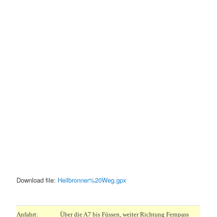
Download file:
Heilbronner%20Weg.gpx
.
Anfahrt:
Über die A7 bis Füssen, weiter Richtung Fernpass