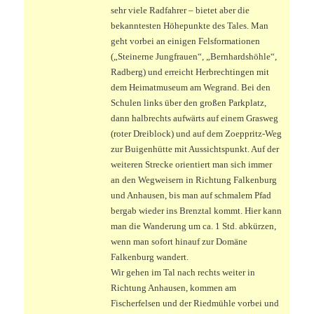
sehr viele Radfahrer – bietet aber die
bekanntesten Höhepunkte des Tales. Man
geht vorbei an einigen Felsformationen
(„Steinerne Jungfrauen“, „Bernhardshöhle“,
Radberg) und erreicht Herbrechtingen mit
dem Heimatmuseum am Wegrand. Bei den
Schulen links über den großen Parkplatz,
dann halbrechts aufwärts auf einem Grasweg
(roter Dreiblock) und auf dem Zoeppritz-Weg
zur Buigenhütte mit Aussichtspunkt. Auf der
weiteren Strecke orientiert man sich immer
an den Wegweisern in Richtung Falkenburg
und Anhausen, bis man auf schmalem Pfad
bergab wieder ins Brenztal kommt. Hier kann
man die Wanderung um ca. 1 Std. abkürzen,
wenn man sofort hinauf zur Domäne
Falkenburg wandert.
Wir gehen im Tal nach rechts weiter in
Richtung Anhausen, kommen am
Fischerfelsen und der Riedmühle vorbei und