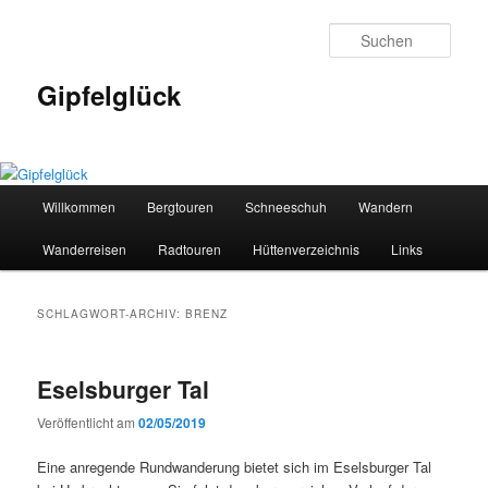
Zum
Zum
primären
sekundären
Such
Inhalt
Inhalt
springen
springen
Gipfelglück
Hauptmenü
Willkommen
Bergtouren
Schneeschuh
Wandern
Wanderreisen
Radtouren
Hüttenverzeichnis
Links
SCHLAGWORT-ARCHIV:
BRENZ
Eselsburger Tal
Veröffentlicht am
02/05/2019
Eine anregende Rundwanderung bietet sich im Eselsburger Tal