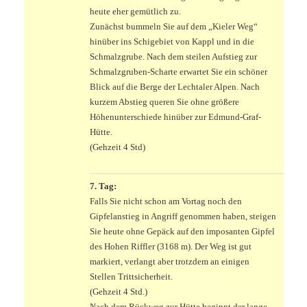
heute eher gemütlich zu.
Zunächst bummeln Sie auf dem „Kieler Weg“
hinüber ins Schigebiet von Kappl und in die
Schmalzgrube. Nach dem steilen Aufstieg zur
Schmalzgruben-Scharte erwartet Sie ein schöner
Blick auf die Berge der Lechtaler Alpen. Nach
kurzem Abstieg queren Sie ohne größere
Höhenunterschiede hinüber zur Edmund-Graf-
Hütte.
(Gehzeit 4 Std)
.
7. Tag:
Falls Sie nicht schon am Vortag noch den
Gipfelanstieg in Angriff genommen haben, steigen
Sie heute ohne Gepäck auf den imposanten Gipfel
des Hohen Riffler (3168 m). Der Weg ist gut
markiert, verlangt aber trotzdem an einigen
Stellen Trittsicherheit.
(Gehzeit 4 Std.)
Nach dem Rückweg zur Hütte beginnt der lange