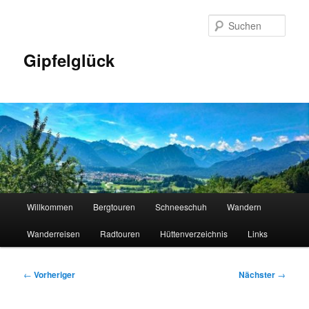
Zum
primären
Such
Inhalt
springen
Gipfelglück
Hauptmenü
Willkommen
Bergtouren
Schneeschuh
Wandern
Wanderreisen
Radtouren
Hüttenverzeichnis
Links
Beitragsnavigation
←
Vorheriger
Nächster
→