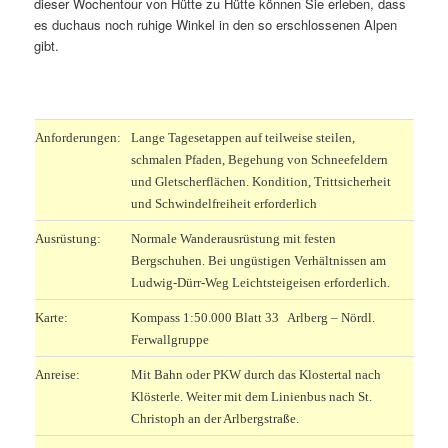
dieser Wochentour von Hütte zu Hütte können Sie erleben, dass
es duchaus noch ruhige Winkel in den so erschlossenen Alpen
gibt.
.
Anforderungen:
Lange Tagesetappen auf teilweise steilen,
schmalen Pfaden, Begehung von Schneefeldern
und Gletscherflächen. Kondition, Trittsicherheit
und Schwindelfreiheit erforderlich
Ausrüstung:
Normale Wanderausrüstung mit festen
Bergschuhen. Bei ungüstigen Verhältnissen am
Ludwig-Dürr-Weg Leichtsteigeisen erforderlich.
Karte:
Kompass 1:50.000 Blatt 33 Arlberg – Nördl.
Ferwallgruppe
Anreise:
Mit Bahn oder PKW durch das Klostertal nach
Klösterle. Weiter mit dem Linienbus nach St.
Christoph an der Arlbergstraße.