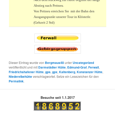
Abstieg nach Pettneu.
Von Pettneu erreichen Sie mit der Bahn den
Ausgangspunkt unserer Tour in Klösterle.
(Gehzeit 2 Std)
Dieser Eintrag wurde von
Bergmaus48
unter
Uncategorized
veröffentlicht und mit
Darmstädter Hütte
,
Edmund-Graf
,
Ferwall
,
Friedrichshafener Hütte
,
gps
,
gpx
,
Kaltenberg
,
Konstanzer Hütte
,
Niederelbehütte
verschlagwortet. Setze ein Lesezeichen für den
Permalink
.
Besuche seit 1.1.2017