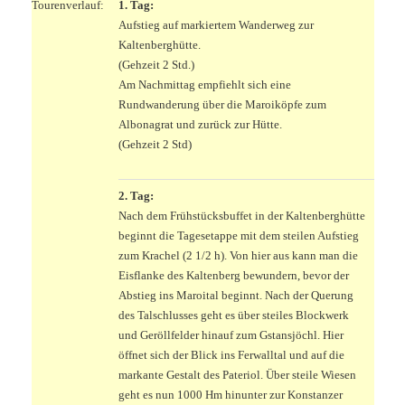
Tourenverlauf:
1. Tag:
Aufstieg auf markiertem Wanderweg zur
Kaltenberghütte.
(Gehzeit 2 Std.)
Am Nachmittag empfiehlt sich eine
Rundwanderung über die Maroiköpfe zum
Albonagrat und zurück zur Hütte.
(Gehzeit 2 Std)
..
2. Tag:
Nach dem Frühstücksbuffet in der Kaltenberghütte
beginnt die Tagesetappe mit dem steilen Aufstieg
zum Krachel (2 1/2 h). Von hier aus kann man die
Eisflanke des Kaltenberg bewundern, bevor der
Abstieg ins Maroital beginnt. Nach der Querung
des Talschlusses geht es über steiles Blockwerk
und Geröllfelder hinauf zum Gstansjöchl. Hier
öffnet sich der Blick ins Ferwalltal und auf die
markante Gestalt des Pateriol. Über steile Wiesen
geht es nun 1000 Hm hinunter zur Konstanzer