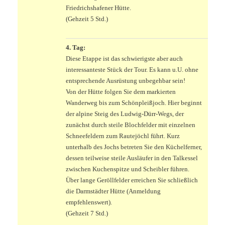
Friedrichshafener Hütte.
(Gehzeit 5 Std.)
.
4. Tag:
Diese Etappe ist das schwierigste aber auch
interessanteste Stück der Tour. Es kann u.U. ohne
entsprechende Ausrüstung unbegehbar sein!
Von der Hütte folgen Sie dem markierten
Wanderweg bis zum Schönpleißjoch. Hier beginnt
der alpine Steig des Ludwig-Dürr-Wegs, der
zunächst durch steile Blochfelder mit einzelnen
Schneefeldern zum Rautejöchl führt. Kurz
unterhalb des Jochs betreten Sie den Küchelferner,
dessen teilweise steile Ausläufer in den Talkessel
zwischen Kuchenspitze und Scheibler führen.
Über lange Geröllfelder erreichen Sie schließlich
die Darmstädter Hütte (Anmeldung
empfehlenswert).
(Gehzeit 7 Std.)
.