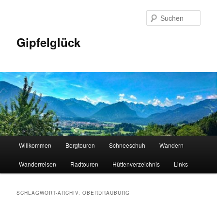
Zum
Zum
primären
sekundären
Such
Inhalt
Inhalt
springen
springen
Gipfelglück
Hauptmenü
Willkommen
Bergtouren
Schneeschuh
Wandern
Wanderreisen
Radtouren
Hüttenverzeichnis
Links
SCHLAGWORT-ARCHIV:
OBERDRAUBURG