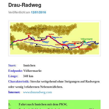
Drau-Radweg
Veröffentlicht am
12/01/2016
Start
:
Innichen
Endpunkt:
Völkermarkt
Länge:
340 km
Charakteristik:
Strecke weitgehend ohne Steigungen auf Radwegen
oder wenig
b
efahrenen Nebensträßchen.
Internet:
www.drauradweg.com
1.
Fahrt nach Innichen mit dem PKW,