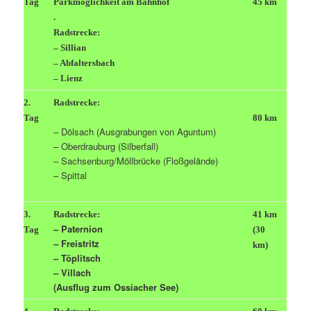
Tag
Parkmöglichkeit am Bahnhof
45 km
.
Radstrecke:
– Sillian
– Abfaltersbach
– Lienz
2.
Radstrecke:
Tag
80 km
– Dölsach (Ausgrabungen von Aguntum)
– Oberdrauburg (Silberfall)
– Sachsenburg/Möllbrücke (Floßgelände)
– Spittal
3.
Radstrecke:
41 km
– Paternion
Tag
(30
– Freistritz
km)
– Töplitsch
– Villach
(Ausflug zum Ossiacher See)