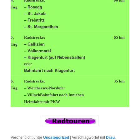
4.
Radstrecke:
60 km
– Rosegg
Tag
– St. Jakob
– Freistritz
– St. Margarethen
5.
Radstrecke:
65 km
– Gallizien
Tag
– Völkermarkt
– Klagenfurt (auf Nebenstraßen)
oder
Bahnfahrt nach Klagenfurt
6.
Radstrecke:
35 km
Tag
– Wörthersee-Nordufer
– Villach
Bahnfahrt nach Innichen
Heimfahrt mit PKW
Veröffentlicht unter
Uncategorized
|
Verschlagwortet mit
Drau
,