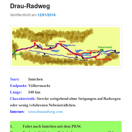
Drau-Radweg
Veröffentlicht am
12/01/2016
Start
:
Innichen
Endpunkt:
Völkermarkt
Länge:
340 km
Charakteristik:
Strecke weitgehend ohne Steigungen auf Radwegen
oder wenig
b
efahrenen Nebensträßchen.
Internet:
www.drauradweg.com
1.
Fahrt nach Innichen mit dem PKW,