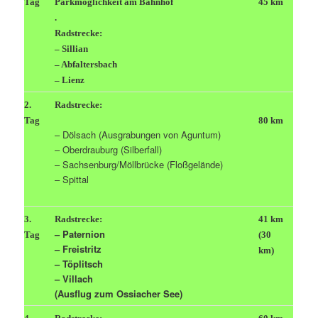
Tag
Parkmöglichkeit am Bahnhof
45 km
.
Radstrecke:
– Sillian
– Abfaltersbach
– Lienz
2.
Radstrecke:
Tag
80 km
– Dölsach (Ausgrabungen von Aguntum)
– Oberdrauburg (Silberfall)
– Sachsenburg/Möllbrücke (Floßgelände)
– Spittal
3.
Radstrecke:
41 km
– Paternion
Tag
(30
– Freistritz
km)
– Töplitsch
– Villach
(Ausflug zum Ossiacher See)