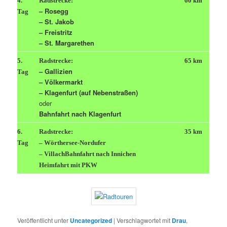
4.
Radstrecke:
60 km
– Rosegg
Tag
– St. Jakob
– Freistritz
– St. Margarethen
5.
Radstrecke:
65 km
– Gallizien
Tag
– Völkermarkt
– Klagenfurt (auf Nebenstraßen)
oder
Bahnfahrt nach Klagenfurt
6.
Radstrecke:
35 km
Tag
– Wörthersee-Nordufer
– Villach
Bahnfahrt nach Innichen
Heimfahrt mit PKW
Veröffentlicht unter
Uncategorized
|
Verschlagwortet mit
Drau
,