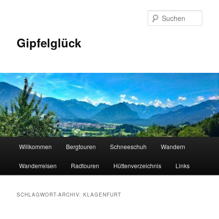
Zum
Zum
primären
sekundären
Such
Inhalt
Inhalt
springen
springen
Gipfelglück
Hauptmenü
Willkommen
Bergtouren
Schneeschuh
Wandern
Wanderreisen
Radtouren
Hüttenverzeichnis
Links
SCHLAGWORT-ARCHIV:
KLAGENFURT