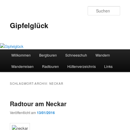
Zum
Zum
primären
sekundären
Such
Inhalt
Inhalt
springen
springen
Gipfelglück
Hauptmenü
Willkommen
Bergtouren
Schneeschuh
Wandern
Wanderreisen
Radtouren
Hüttenverzeichnis
Links
SCHLAGWORT-ARCHIV:
NECKAR
Radtour am Neckar
Veröffentlicht am
13/01/2016