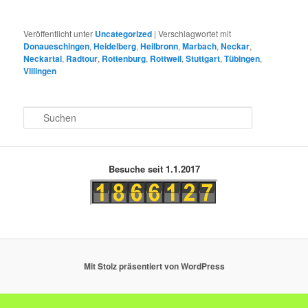
Veröffentlicht unter
Uncategorized
|
Verschlagwortet mit
Donaueschingen
,
Heidelberg
,
Heilbronn
,
Marbach
,
Neckar
,
Neckartal
,
Radtour
,
Rottenburg
,
Rottweil
,
Stuttgart
,
Tübingen
,
Villingen
S
u
c
h
e
Besuche seit 1.1.2017
n
Mit Stolz präsentiert von WordPress