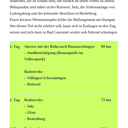
Städtchen, die zu schade sind, um einfach an ihnen vorbei zu radeln.
Höhepunkte sind dabei sicher Rottweil, Sulz, die Schlossanlage von
Ludwigsburg und der krönende Abschluss in Heidelberg.
Einen kleinen Wermutstropfen bildet der Ballungsraum um Stuttgart.
Wer diesen Teil nicht erleben will, kann sich in Esslingen in den Zug
setzen und sich dann in Bad Cannstatt wieder aufs Fahrrad schwingen.
1. Tag
Anreise mit der Bahn nach Donaueschingen
60 km
– Stadtbesichtigung (Donauquelle im
Schlosspark)
Radstrecke:
– Villingen-Schwenningen
– Rottweil
2. Tag
Radstrecke:
75 km
– Sulz
– Glatt
– Rottenburg