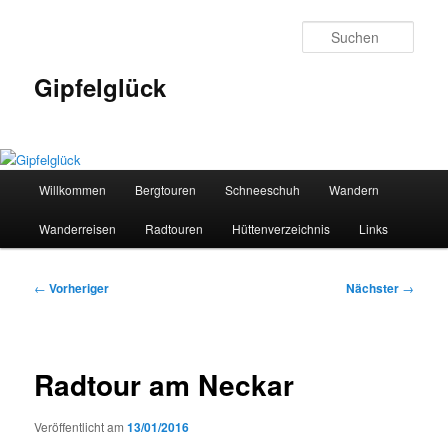
Zum
primären
Such
Inhalt
springen
Gipfelglück
Hauptmenü
Willkommen
Bergtouren
Schneeschuh
Wandern
Wanderreisen
Radtouren
Hüttenverzeichnis
Links
Beitragsnavigation
←
Vorheriger
Nächster
→
Radtour am Neckar
Veröffentlicht am
13/01/2016