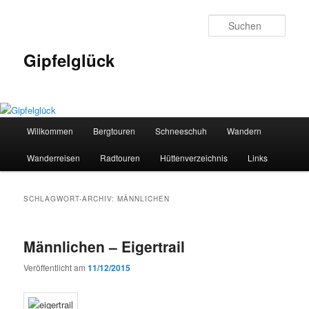
Zum
Zum
primären
sekundären
Such
Inhalt
Inhalt
springen
springen
Gipfelglück
Hauptmenü
Willkommen
Bergtouren
Schneeschuh
Wandern
Wanderreisen
Radtouren
Hüttenverzeichnis
Links
SCHLAGWORT-ARCHIV:
MÄNNLICHEN
Männlichen – Eigertrail
Veröffentlicht am
11/12/2015