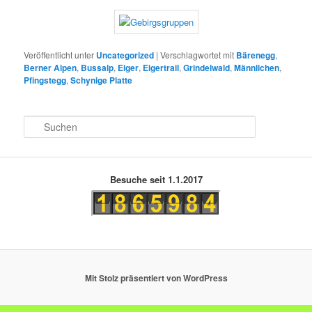
Veröffentlicht unter
Uncategorized
|
Verschlagwortet mit
Bärenegg
,
Berner Alpen
,
Bussalp
,
Eiger
,
Eigertrail
,
Grindelwald
,
Männlichen
,
Pfingstegg
,
Schynige Platte
S
u
c
h
e
Besuche seit 1.1.2017
n
Mit Stolz präsentiert von WordPress