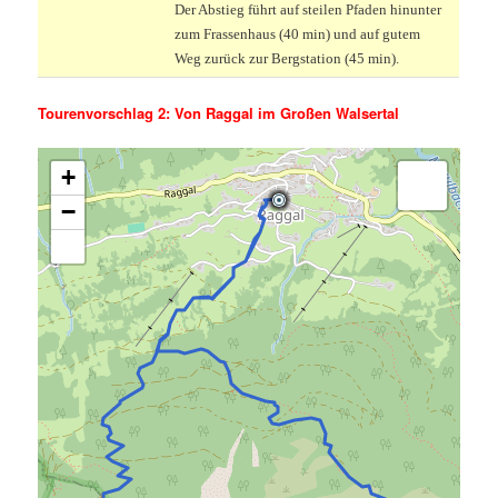
Der Abstieg führt auf steilen Pfaden hinunter
zum Frassenhaus (40 min) und auf gutem
Weg zurück zur Bergstation (45 min).
Tourenvorschlag 2: Von Raggal im Großen Walsertal
+
−