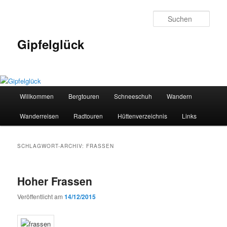
Zum
Zum
primären
sekundären
Such
Inhalt
Inhalt
springen
springen
Gipfelglück
Hauptmenü
Willkommen
Bergtouren
Schneeschuh
Wandern
Wanderreisen
Radtouren
Hüttenverzeichnis
Links
SCHLAGWORT-ARCHIV:
FRASSEN
Hoher Frassen
Veröffentlicht am
14/12/2015