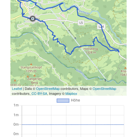
Leaflet
| Data ©
OpenStreetMap
contributors, Maps ©
OpenStreetMap
contributors,
CC-BY-SA
, Imagery ©
Mapbox